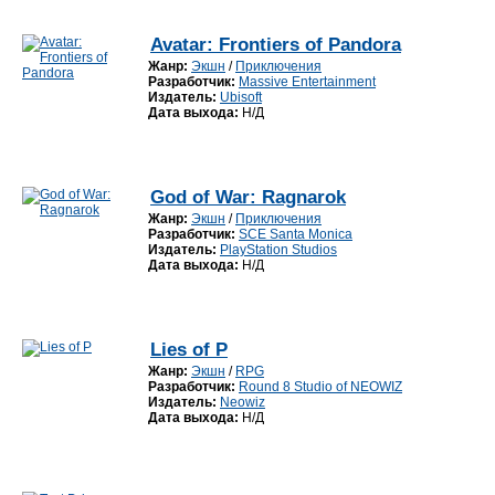
Avatar: Frontiers of Pandora
Жанр:
Экшн
/
Приключения
Разработчик:
Massive Entertainment
Издатель:
Ubisoft
Дата выхода:
Н/Д
God of War: Ragnarok
Жанр:
Экшн
/
Приключения
Разработчик:
SCE Santa Monica
Издатель:
PlayStation Studios
Дата выхода:
Н/Д
Lies of P
Жанр:
Экшн
/
RPG
Разработчик:
Round 8 Studio of NEOWIZ
Издатель:
Neowiz
Дата выхода:
Н/Д