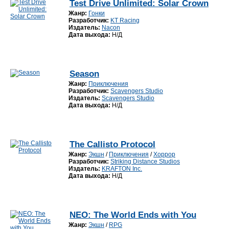
Test Drive Unlimited: Solar Crown
Жанр:
Гонки
Разработчик:
KT Racing
Издатель:
Nacon
Дата выхода:
Н/Д
Season
Жанр:
Приключения
Разработчик:
Scavengers Studio
Издатель:
Scavengers Studio
Дата выхода:
Н/Д
The Callisto Protocol
Жанр:
Экшн
/
Приключения
/
Хоррор
Разработчик:
Striking Distance Studios
Издатель:
KRAFTON Inc.
Дата выхода:
Н/Д
NEO: The World Ends with You
Жанр:
Экшн
/
RPG