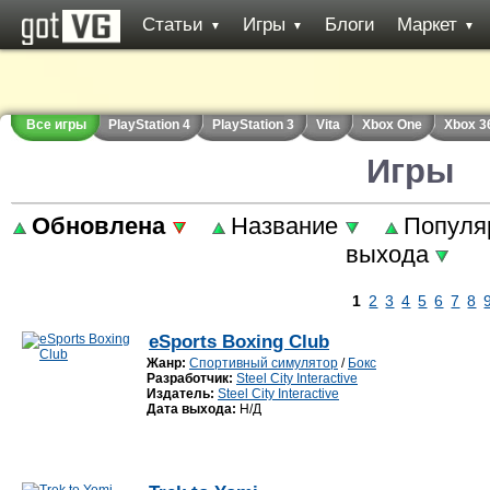
Статьи
Игры
Блоги
Маркет
▼
▼
▼
Все игры
PlayStation 4
PlayStation 3
Vita
Xbox One
Xbox 3
Игры
Обновлена
Название
Популя
выхода
1
2
3
4
5
6
7
8
eSports Boxing Club
Жанр:
Спортивный симулятор
/
Бокс
Разработчик:
Steel City Interactive
Издатель:
Steel City Interactive
Дата выхода:
Н/Д