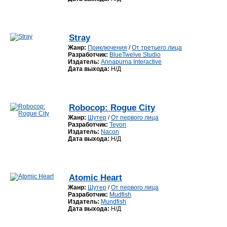
Stray
Жанр:
Приключения
/
От третьего лица
Разработчик:
BlueTwelve Studio
Издатель:
Annapurna Interactive
Дата выхода:
Н/Д
Robocop: Rogue City
Жанр:
Шутер
/
От первого лица
Разработчик:
Teyon
Издатель:
Nacon
Дата выхода:
Н/Д
Atomic Heart
Жанр:
Шутер
/
От первого лица
Разработчик:
Mudfish
Издатель:
Mundfish
Дата выхода:
Н/Д