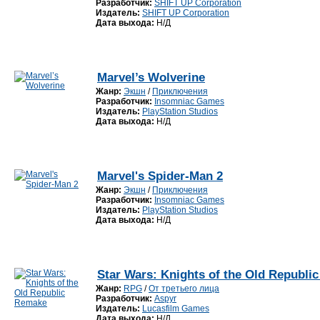
Разработчик:
SHIFT UP Corporation
Издатель:
SHIFT UP Corporation
Дата выхода:
Н/Д
Marvel’s Wolverine
Жанр:
Экшн
/
Приключения
Разработчик:
Insomniac Games
Издатель:
PlayStation Studios
Дата выхода:
Н/Д
Marvel's Spider-Man 2
Жанр:
Экшн
/
Приключения
Разработчик:
Insomniac Games
Издатель:
PlayStation Studios
Дата выхода:
Н/Д
Star Wars: Knights of the Old Republi
Жанр:
RPG
/
От третьего лица
Разработчик:
Aspyr
Издатель:
Lucasfilm Games
Дата выхода:
Н/Д