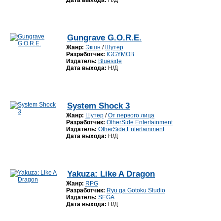
Дата выхода:
Н/Д
Gungrave G.O.R.E.
Жанр:
Экшн
/
Шутер
Разработчик:
IGGYMOB
Издатель:
Blueside
Дата выхода:
Н/Д
System Shock 3
Жанр:
Шутер
/
От первого лица
Разработчик:
OtherSide Entertainment
Издатель:
OtherSide Entertainment
Дата выхода:
Н/Д
Yakuza: Like A Dragon
Жанр:
RPG
Разработчик:
Ryu ga Gotoku Studio
Издатель:
SEGA
Дата выхода:
Н/Д