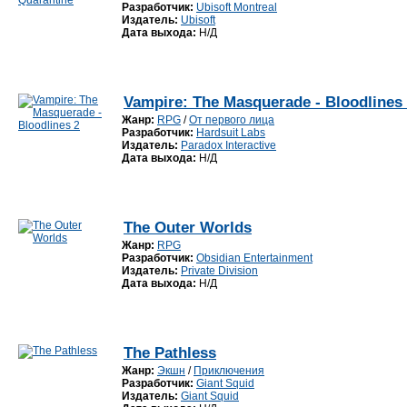
Разработчик:
Ubisoft Montreal
Издатель:
Ubisoft
Дата выхода:
Н/Д
Vampire: The Masquerade - Bloodlines
Жанр:
RPG
/
От первого лица
Разработчик:
Hardsuit Labs
Издатель:
Paradox Interactive
Дата выхода:
Н/Д
The Outer Worlds
Жанр:
RPG
Разработчик:
Obsidian Entertainment
Издатель:
Private Division
Дата выхода:
Н/Д
The Pathless
Жанр:
Экшн
/
Приключения
Разработчик:
Giant Squid
Издатель:
Giant Squid