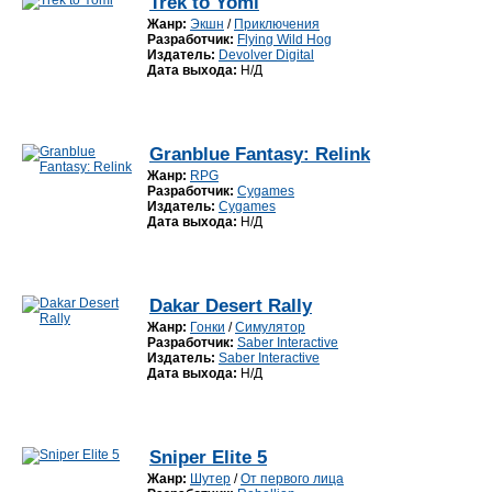
Trek to Yomi
Жанр:
Экшн
/
Приключения
Разработчик:
Flying Wild Hog
Издатель:
Devolver Digital
Дата выхода:
Н/Д
Granblue Fantasy: Relink
Жанр:
RPG
Разработчик:
Cygames
Издатель:
Cygames
Дата выхода:
Н/Д
Dakar Desert Rally
Жанр:
Гонки
/
Симулятор
Разработчик:
Saber Interactive
Издатель:
Saber Interactive
Дата выхода:
Н/Д
Sniper Elite 5
Жанр:
Шутер
/
От первого лица