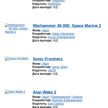
Разработчик:
Rebellion
Издатель:
Rebellion
Дата выхода:
Н/Д
Warhammer 40,000: Space Marine 2
Жанр:
Экшн
Разработчик:
Saber Interactive
Издатель:
Focus Entertainment
Дата выхода:
Н/Д
Sonic Frontiers
Жанр:
Экшн
Разработчик:
Sonic Team
Издатель:
SEGA
Дата выхода:
Н/Д
Alan Wake 2
Жанр:
Экшн
/
Приключения
/
Хоррор
Разработчик:
Remedy Entertainment
Издатель:
Epic Games
Дата выхода:
Н/Д