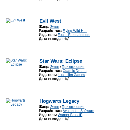
Evil West
Жанр:
Экшн
Разработчик:
Flying Wild Hog
Издатель:
Focus Entertainment
Дата выхода:
Н/Д
Star Wars: Eclipse
Жанр:
Экшн
/
Приключения
Разработчик:
Quantic Dream
Издатель:
Lucasfilm Games
Дата выхода:
Н/Д
Hogwarts Legacy
Жанр:
Экшн
/
Приключения
Разработчик:
Avalanche Software
Издатель:
Warner Bros. IE
Дата выхода:
Н/Д