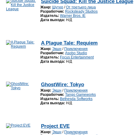
Suicide Squad: Kill the Justice League
Жанр:
Шутер
/
От третьего лица
Разработчик:
Rocksteady Studios
Издатель:
Warner Bros. IE
Дата выхода:
Н/Д
A Plague Tale: Requiem
Жанр:
Экшн
/
Приключения
Разработчик:
Asobo Studio
Издатель:
Focus Entertainment
Дата выхода:
Н/Д
GhostWire: Tokyo
Жанр:
Экшн
/
Приключения
Разработчик:
Tango Gameworks
Издатель:
Bethesda Softworks
Дата выхода:
Н/Д
Project EVE
Жанр:
Экшн
/
Приключения