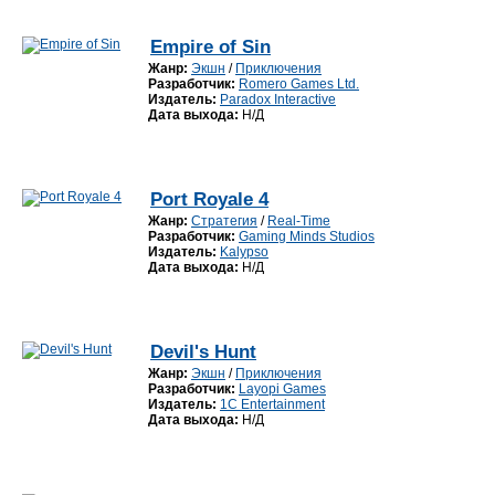
Empire of Sin
Жанр:
Экшн
/
Приключения
Разработчик:
Romero Games Ltd.
Издатель:
Paradox Interactive
Дата выхода:
Н/Д
Port Royale 4
Жанр:
Стратегия
/
Real-Time
Разработчик:
Gaming Minds Studios
Издатель:
Kalypso
Дата выхода:
Н/Д
Devil's Hunt
Жанр:
Экшн
/
Приключения
Разработчик:
Layopi Games
Издатель:
1C Entertainment
Дата выхода:
Н/Д