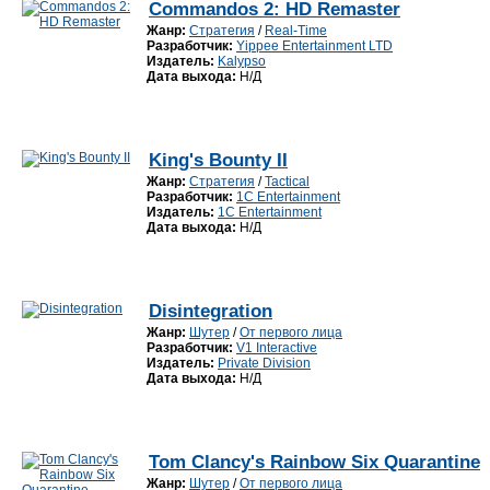
Commandos 2: HD Remaster
Жанр:
Стратегия
/
Real-Time
Разработчик:
Yippee Entertainment LTD
Издатель:
Kalypso
Дата выхода:
Н/Д
King's Bounty II
Жанр:
Стратегия
/
Tactical
Разработчик:
1C Entertainment
Издатель:
1C Entertainment
Дата выхода:
Н/Д
Disintegration
Жанр:
Шутер
/
От первого лица
Разработчик:
V1 Interactive
Издатель:
Private Division
Дата выхода:
Н/Д
Tom Clancy's Rainbow Six Quarantine
Жанр:
Шутер
/
От первого лица