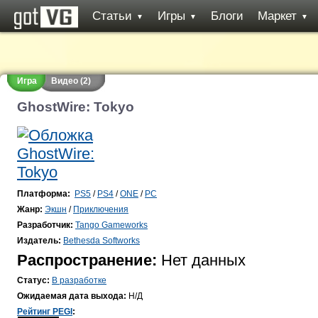
Статьи
Игры
Блоги
Маркет
▼
▼
▼
Игра
Видео (2)
GhostWire: Tokyo
Платформа:
PS5
/
PS4
/
ONE
/
PC
Жанр:
Экшн
/
Приключения
Разработчик:
Tango Gameworks
Издатель:
Bethesda Softworks
Распространение:
Нет данных
Статус:
В разработке
Ожидаемая дата выхода:
Н/Д
Рейтинг PEGI
: