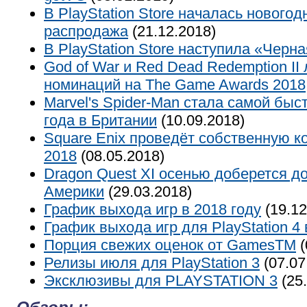
В PlayStation Store началась новогод
распродажа
(21.12.2018)
В PlayStation Store наступила «Черн
God of War и Red Dead Redemption II
номинаций на The Game Awards 2018
Marvel's Spider-Man стала самой быс
года в Британии
(10.09.2018)
Square Enix проведёт собственную 
2018
(08.05.2018)
Dragon Quest XI осенью доберется д
Америки
(29.03.2018)
График выхода игр в 2018 году
(19.12
График выхода игр для PlayStation 4 
Порция свежих оценок от GamesTM
(
Релизы июля для PlayStation 3
(07.07
Эксклюзивы для PLAYSTATION 3
(25.