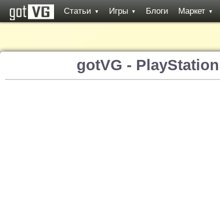
Статьи
Игры
Блоги
Маркет
▼
▼
▼
gotVG - PlayStatio