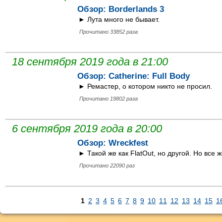
Обзор: Borderlands 3
► Лута много не бывает.
Прочитано 33852 раза
18 сентября 2019 года в 21:00
Обзор: Catherine: Full Body
► Ремастер, о котором никто не просил.
Прочитано 19802 раза
6 сентября 2019 года в 20:00
Обзор: Wreckfest
► Такой же как FlatOut, но другой. Но все ж
Прочитано 22090 раз
1
2
3
4
5
6
7
8
9
10
11
12
13
14
15
1