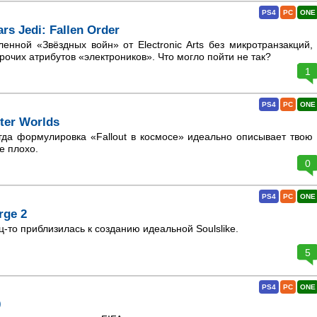
PS4
PC
ONE
rs Jedi: Fallen Order
нной «Звёздных войн» от Electronic Arts без микротранзакций,
рочих атрибутов «электроников». Что могло пойти не так?
1
PS4
PC
ONE
ter Worlds
гда формулировка «Fallout в космосе» идеально описывает твою
не плохо.
0
PS4
PC
ONE
rge 2
-то приблизилась к созданию идеальной Soulslike.
5
PS4
PC
ONE
0