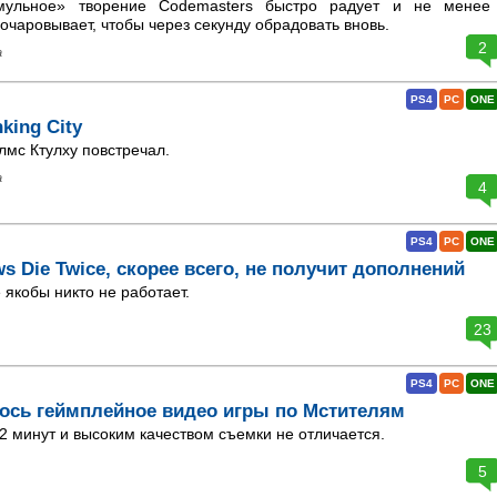
ульное» творение Codemasters быстро радует и не менее
очаровывает, чтобы через секунду обрадовать вновь.
2
а
PS4
PC
ONE
king City
мс Ктулху повстречал.
а
4
PS4
PC
ONE
ws Die Twice, скорее всего, не получит дополнений
 якобы никто не работает.
23
PS4
PC
ONE
лось геймплейное видео игры по Мстителям
2 минут и высоким качеством съемки не отличается.
5