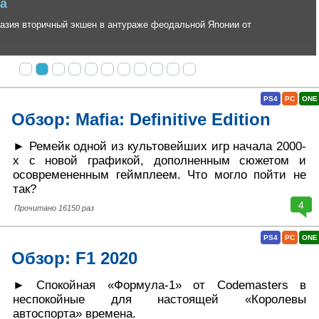
 вторичный экшен в антураже феодальной Японии от
PS4
PC
ONE
Обзор: Mafia: Definitive Edition
► Ремейк одной из культовейших игр начала 2000-
х с новой графикой, дополненным сюжетом и
осовремененным геймплеем. Что могло пойти не
так?
4
Прочитано 16150 раз
PS4
PC
ONE
Обзор: F1 2020
► Спокойная «Формула-1» от Codemasters в
неспокойные для настоящей «Королевы
автоспорта» времена.