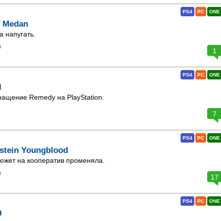
PS4
PC
ONE
f Medan
 напугать.
а
1
PS4
PC
ONE
l
ащение Remedy на PlayStation.
7
PS4
PC
ONE
stein Youngblood
южет на кооператив променяла.
а
17
PS4
PC
ONE
9