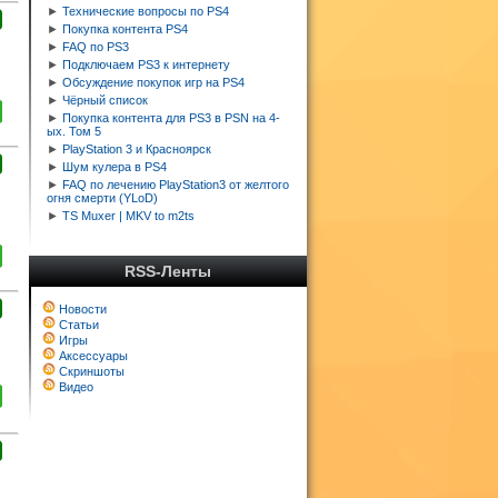
►
Технические вопросы по PS4
►
Покупка контента PS4
►
FAQ по PS3
►
Подключаем PS3 к интернету
►
Обсуждение покупок игр на PS4
►
Чёрный список
►
Покупка контента для PS3 в PSN на 4-
ых. Том 5
►
PlayStation 3 и Красноярск
►
Шум кулера в PS4
►
FAQ по лечению PlayStation3 от желтого
огня смерти (YLoD)
►
TS Muxer | MKV to m2ts
RSS-Ленты
Новости
Статьи
Игры
Аксессуары
Скриншоты
Видео