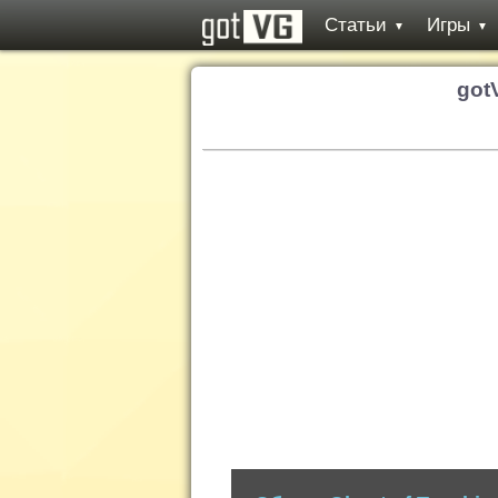
Статьи
Игры
▼
▼
got
Обзор: Ghost of Tsushima