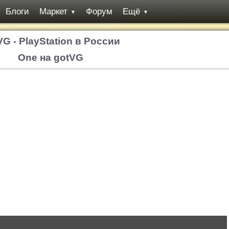
Блоги
Маркет
Форум
Ещё
▼
▼
VG - PlayStation в России
One на gotVG