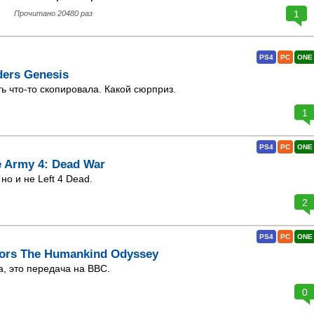
1
Прочитано 20480 раз
PS4
PC
ONE
ders Genesis
ть что-то скопировала. Какой сюрприз.
1
PS4
PC
ONE
 Army 4: Dead War
 но и не Left 4 Dead.
2
PS4
PC
ONE
ors The Humankind Odyssey
а, это передача на BBC.
0