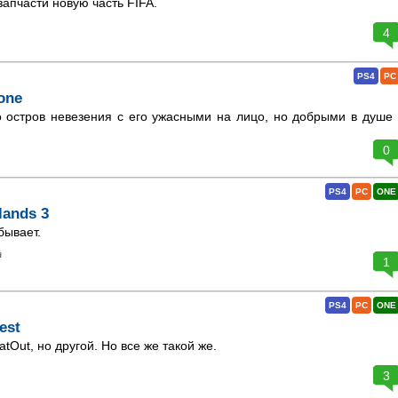
апчасти новую часть FIFA.
4
PS4
PC
one
 остров невезения с его ужасными на лицо, но добрыми в душе
0
PS4
PC
ONE
lands 3
бывает.
а
1
PS4
PC
ONE
est
atOut, но другой. Но все же такой же.
3