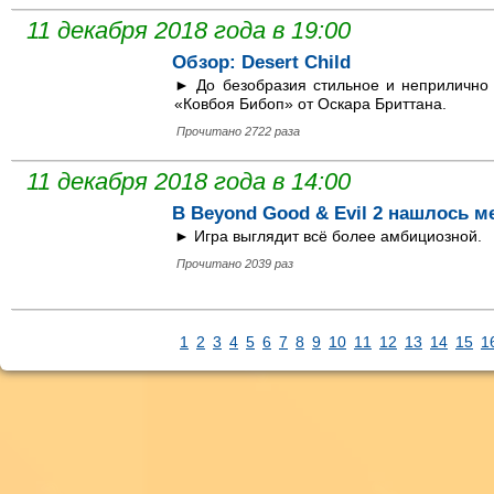
11 декабря 2018 года в 19:00
Обзор: Desert Child
► До безобразия стильное и неприлично 
«Ковбоя Бибоп» от Оскара Бриттана.
Прочитано 2722 раза
11 декабря 2018 года в 14:00
В Beyond Good & Evil 2 нашлось 
► Игра выглядит всё более амбициозной.
Прочитано 2039 раз
1
2
3
4
5
6
7
8
9
10
11
12
13
14
15
1