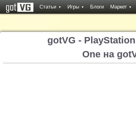
Статьи
Игры
Блоги
Маркет
▼
▼
▼
gotVG - PlayStatio
One на got