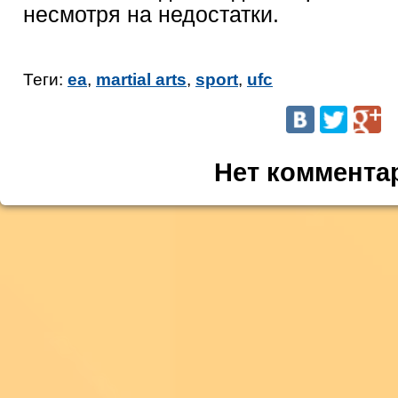
несмотря на недостатки.
Теги:
ea
,
martial arts
,
sport
,
ufc
Нет коммента