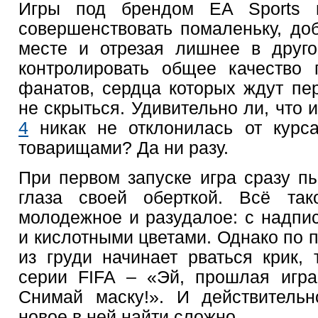
Игры под брендом ЕА Sports 
совершенствовать помаленьку, до
месте и отрезая лишнее в друго
контролировать общее качество 
фанатов, сердца которых ждут пер
не скрыться. Удивительно ли, что 
4
никак не отклонилась от курса
товарищами? Да ни разу.
При первом запуске игра сразу пы
глаза своей оберткой. Всё так
молодежное и разудалое: с надпи
и кислотными цветами. Однако по 
из груди начинает рваться крик,
серии FIFA – «Эй, прошлая игра
Снимай маску!». И действительн
новое в ней найти сложно.