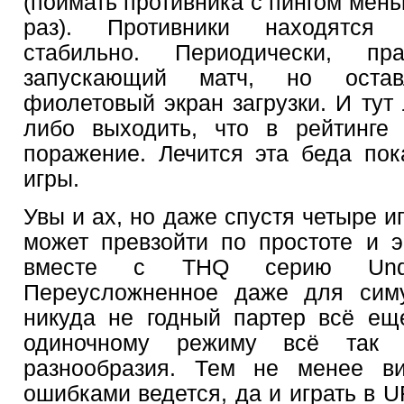
(поймать противника с пингом мен
раз). Противники находятся 
стабильно. Периодически, пр
запускающий матч, но оста
фиолетовый экран загрузки. И тут
либо выходить, что в рейтинге 
поражение. Лечится эта беда пок
игры.
Увы и ах, но даже спустя четыре и
может превзойти по простоте и 
вместе с THQ серию Undis
Переусложненное даже для симу
никуда не годный партер всё ещ
одиночному режиму всё так 
разнообразия. Тем не менее ви
ошибками ведется, да и играть в U