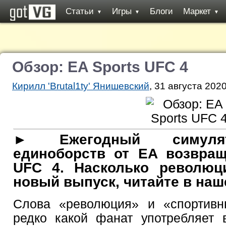
Статьи
Игры
Блоги
Маркет
▼
▼
▼
Обзор: EA Sports UFC 4
Кирилл 'Brutal1ty' Янишевский
, 31 августа 2020
► Ежегодный симуля
единоборств от EA возвращ
UFC 4. Насколько революц
новый выпуск, читайте в наш
Слова «революция» и «спортивн
редко какой фанат употребляет 