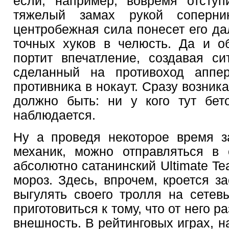
если, например, вовремя отступ
тяжелый замах рукой соперн
центробежная сила понесет его да
точных хуков в челюсть. Да и о
портит впечатление, создавая си
сделанный на противоход аппер
противника в нокаут. Сразу возник
должно быть: ни у кого тут бет
наблюдается.
Ну а проведя некоторое время з
механик, можно отправляться в 
абсолютно сатанинский Ultimate Te
мороз. Здесь, впрочем, кроется з
выгулять своего тролля на сетевы
приготовиться к тому, что от него р
внешность. В рейтинговых играх, н