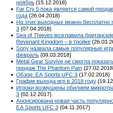
ноябрь
(15.12.2018)
Far Cry 5 пока является самой прода
года
(26.04.2018)
На этих выходных можно бесплатно п
3
(07.04.2018)
Sea of Thieves возглавила британские 
Revenant Kingdom – в тройке
(26.03.2
Sony назвала самые популярные игр
февраль
(09.03.2018)
Metal Gear Survive не смогла показат
продаж The Phantom Pain
(27.02.2018
Обзор: EA Sports UFC 3
(17.02.2018)
График выхода игр в 2018 году
(19.12
Игроки возмущены обилием микротра
3
(02.12.2017)
Анонсирована новая часть популярно
EA Sports UFC 3
(04.11.2017)