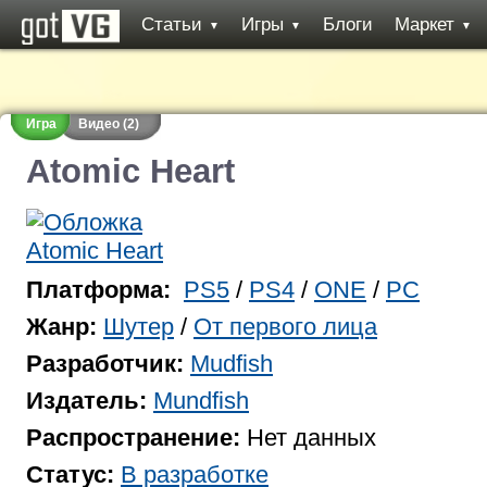
Статьи
Игры
Блоги
Маркет
▼
▼
▼
Игра
Видео (2)
Atomic Heart
Платформа:
PS5
/
PS4
/
ONE
/
PC
Жанр:
Шутер
/
От первого лица
Разработчик:
Mudfish
Издатель:
Mundfish
Распространение:
Нет данных
Статус:
В разработке