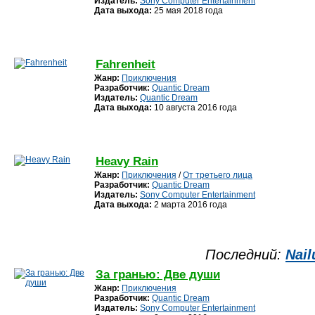
Издатель:
Sony Computer Entertainment
Дата выхода:
25 мая 2018 года
Fahrenheit
Жанр:
Приключения
Разработчик:
Quantic Dream
Издатель:
Quantic Dream
Дата выхода:
10 августа 2016 года
Heavy Rain
Жанр:
Приключения
/
От третьего лица
Разработчик:
Quantic Dream
Издатель:
Sony Computer Entertainment
Дата выхода:
2 марта 2016 года
Последний:
Nail
За гранью: Две души
Жанр:
Приключения
Разработчик:
Quantic Dream
Издатель:
Sony Computer Entertainment