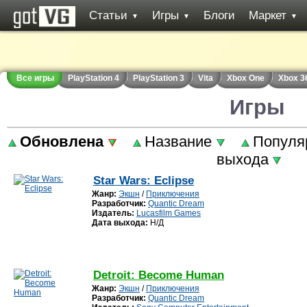
Статьи
Игры
Блоги
Маркет
▼
▼
▼
Все игры
PlayStation 4
PlayStation 3
Vita
Xbox One
Xbox 3
Игры
Обновлена
Название
Популя
выхода
Star Wars: Eclipse
Жанр:
Экшн
/
Приключения
Разработчик:
Quantic Dream
Издатель:
Lucasfilm Games
Дата выхода:
Н/Д
Detroit: Become Human
Жанр:
Экшн
/
Приключения
Разработчик:
Quantic Dream