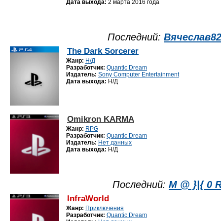
Дата выхода:
2 марта 2016 года
Последний:
Вячеслав8
The Dark Sorcerer
Жанр:
Н/Д
Разработчик:
Quantic Dream
Издатель:
Sony Computer Entertainment
Дата выхода:
Н/Д
Omikron KARMA
Жанр:
RPG
Разработчик:
Quantic Dream
Издатель:
Нет данных
Дата выхода:
Н/Д
Последний:
М @ }|{ 0 
InfraWorld
Жанр:
Приключения
Разработчик:
Quantic Dream