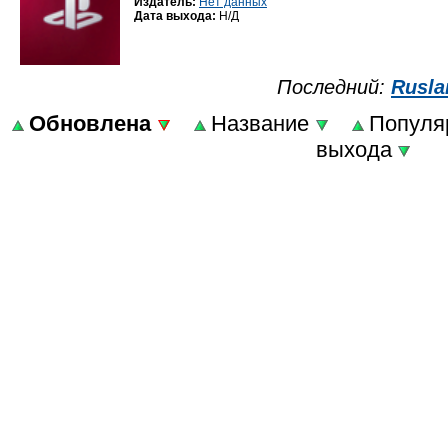
Издатель:
Нет данных
Дата выхода:
Н/Д
Последний:
Rusla
Обновлена
Название
Популя
выхода