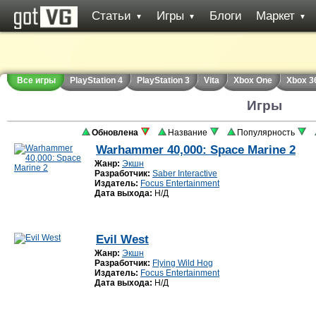
Статьи
Игры
Блоги
Маркет
▼
▼
▼
Все игры
PlayStation 4
PlayStation 3
Vita
Xbox One
Xbox 3
Игры
Обновлена
Название
Популярность
Warhammer 40,000: Space Marine 2
Жанр:
Экшн
Разработчик:
Saber Interactive
Издатель:
Focus Entertainment
Дата выхода:
Н/Д
Evil West
Жанр:
Экшн
Разработчик:
Flying Wild Hog
Издатель:
Focus Entertainment
Дата выхода:
Н/Д