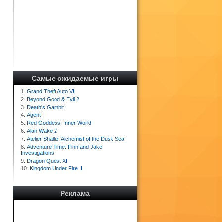
Самые ожидаемые игры
1.
Grand Theft Auto VI
2.
Beyond Good & Evil 2
3.
Death's Gambit
4.
Agent
5.
Red Goddess: Inner World
6.
Alan Wake 2
7.
Atelier Shallie: Alchemist of the Dusk Sea
8.
Adventure Time: Finn and Jake
Investigations
9.
Dragon Quest XI
10.
Kingdom Under Fire II
Реклама