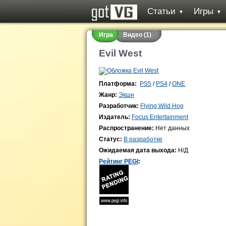
Статьи
Игры
▼
▼
Игра
Видео (1)
Evil West
Платформа:
PS5
/
PS4
/
ONE
Жанр:
Экшн
Разработчик:
Flying Wild Hog
Издатель:
Focus Entertainment
Распространение:
Нет данных
Статус:
В разработке
Ожидаемая дата выхода:
Н/Д
Рейтинг PEGI
: