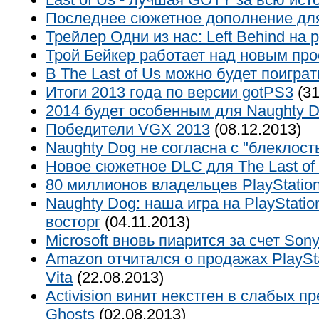
Последнее сюжетное дополнение для 
Трейлер Одни из нас: Left Behind на 
Трой Бейкер работает над новым пр
В The Last of Us можно будет поигра
Итоги 2013 года по версии gotPS3
(31
2014 будет особенным для Naughty 
Победители VGX 2013
(08.12.2013)
Naughty Dog не согласна с "блеклост
Новое сюжетное DLC для The Last of
80 миллионов владельцев PlayStation
Naughty Dog: наша игра на PlayStatio
восторг
(04.11.2013)
Microsoft вновь пиарится за счет Son
Amazon отчитался о продажах PlayStat
Vita
(22.08.2013)
Activision винит некстген в слабых пр
Ghosts
(02.08.2013)