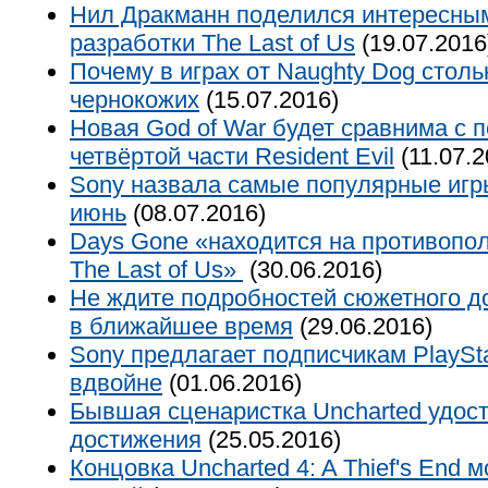
Нил Дракманн поделился интересны
разработки The Last of Us
(19.07.2016
Почему в играх от Naughty Dog стол
чернокожих
(15.07.2016)
Новая God of War будет сравнима с п
четвёртой части Resident Evil
(11.07.2
Sony назвала самые популярные игр
июнь
(08.07.2016)
Days Gone «находится на противопол
The Last of Us»
(30.06.2016)
Не ждите подробностей сюжетного до
в ближайшее время
(29.06.2016)
Sony предлагает подписчикам PlaySta
вдвойне
(01.06.2016)
Бывшая сценаристка Uncharted удост
достижения
(25.05.2016)
Концовка Uncharted 4: A Thief's End 