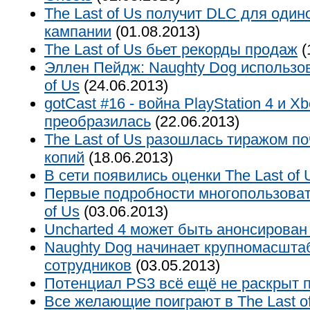
The Last of Us получит DLC для один
кампании
(01.08.2013)
The Last of Us бьет рекорды продаж
(
Эллен Пейдж: Naughty Dog использов
of Us
(24.06.2013)
gotCast #16 - война PlayStation 4 и X
преобразилась
(22.06.2013)
The Last of Us разошлась тиражом п
копий
(18.06.2013)
В сети появились оценки The Last of 
Первые подробности многопользоват
of Us
(03.06.2013)
Uncharted 4 может быть анонсирован
Naughty Dog начинает крупномасшта
сотрудников
(03.05.2013)
Потенциал PS3 всё ещё не раскрыт 
Все желающие поиграют в The Last o