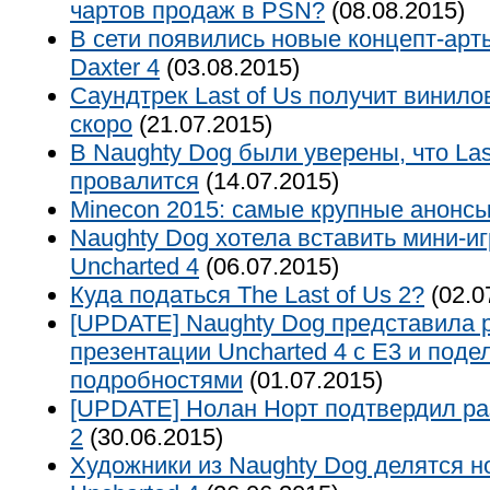
чартов продаж в PSN?
(08.08.2015)
В сети появились новые концепт-арт
Daxter 4
(03.08.2015)
Саундтрек Last of Us получит винил
скоро
(21.07.2015)
В Naughty Dog были уверены, что Las
провалится
(14.07.2015)
Minecon 2015: самые крупные анонс
Naughty Dog хотела вставить мини-и
Uncharted 4
(06.07.2015)
Куда податься The Last of Us 2?
(02.0
[UPDATE] Naughty Dog представила
презентации Uncharted 4 с E3 и под
подробностями
(01.07.2015)
[UPDATE] Нолан Норт подтвердил раз
2
(30.06.2015)
Художники из Naughty Dog делятся 