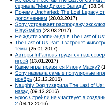
сериала "Мир Дикого Запада"
(08.04.
Почему Uncharted: The Lost Legacy 
дополнением
(28.03.2017)
Sony устраивает распродажу эксклю
PlayStation
(23.03.2017)
Не ждите хэппи-энда в The Last of Us: 
The Last of Us Part II затронет жив
темы
(25.01.2017)
Авторы InFamous трудятся над сове
игрой
(13.01.2017)
Какие игры нравятся Илону Маску?
(1
Sony назвала самые популярные игр
ноябрь
(12.12.2016)
Naughty Dog тизерила The Last of Us: 
назад
(09.12.2016)
Брюс Стрейли не участвует в создани
2
(04.12.2016)