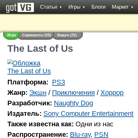
Статьи
Игры
Блоги
Маркет
▼
▼
▼
Игра
Скриншоты (55)
Видео (25)
The Last of Us
Платформа:
PS3
Жанр:
Экшн
/
Приключения
/
Хоррор
Разработчик:
Naughty Dog
Издатель:
Sony Computer Entertainment
Также известна как:
Одни из нас
Распространение:
Blu-ray
,
PSN