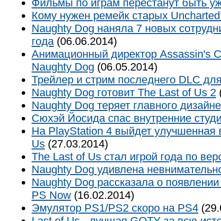
Фильмы по играм перестанут быть у
Кому нужен ремейк старых Uncharted
Naughty Dog наняла 7 новых сотрудн
года
(06.06.2014)
Анимационный директор Assassin's Cr
Naughty Dog
(06.05.2014)
Трейлер и стрим последнего DLC для 
Naughty Dog готовит The Last of Us 2
Naughty Dog теряет главного дизайн
Сюхэй Йосида спас внутренние студи
На PlayStation 4 выйдет улучшенная в
Us
(27.03.2014)
The Last of Us стал игрой года по ве
Naughty Dog удивлена невнимательн
Naughty Dog рассказала о появлении
PS Now
(16.02.2014)
Эмулятор PS1/PS2 скоро на PS4
(29.
Last of Us - лучшая GOTY за всю ис