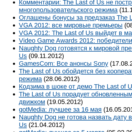
Комментарии: The Last of Us не постр
многопользовательского режима
(11.
Оглашены бонусы за предзаказ The L
VGA 2012: все мировые премьеры
(08
VGA 2012: The Last of Us выйдет в м
Video Game Awards 2012: победител
Naughty Dog готовятся к мировой пре
Us
(09.11.2012)
GamesCom: Все анонсы Sony
(17.08.
The Last of Us обойдется без коопер
режима
(28.06.2012)
Кодзима в шоке от демо The Last of 
The Last of Us порадует обновленны
движком
(19.05.2012)
gotMedia: лучшее за 16 мая
(16.05.20
Naughty Dog не готова назвать дату в
Us
(21.04.2012)