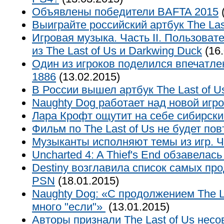
Объявлены победители BAFTA 2015
(
Выиграйте российский артбук The Las
Игровая музыка. Часть II. Пользоват
из The Last of Us и Darkwing Duck
(16.
Один из игроков поделился впечатлен
1886
(13.02.2015)
В России вышел артбук The Last of U
Naughty Dog работает над новой игр
Лара Крофт ощутит на себе сибирск
Фильм по The Last of Us не будет пов
Музыканты исполняют темы из игр. Ч
Uncharted 4: A Thief's End обзавелас
Destiny возглавила список самых пр
PSN
(18.01.2015)
Naughty Dog: «C продолжением The L
много "если"»
(13.01.2015)
Авторы признали The Last of Us нес