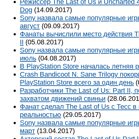
Режиссер The Last of Us и Uncharted 
Dog
(14.09.2017)
Sony назвала самые популярные игр
август
(09.09.2017)
Фанаты вычислили место действия The
II
(05.08.2017)
Sony назвала самые популярные игр
июль
(04.08.2017)
В PlayStation Store началась летняя
Crash Bandicoot N. Sane Trilogy поко
PlayStation Store всего за один день
(
Разработчики The Last of Us: Part II,
захватом движений свиньи
(28.06.201
Фанат сделал The Last of Us с Тесс в
реальностью
(29.05.2017)
Sony назвала самые популярные игр
март
(13.04.2017)
Актерский состав The Last of Us Part