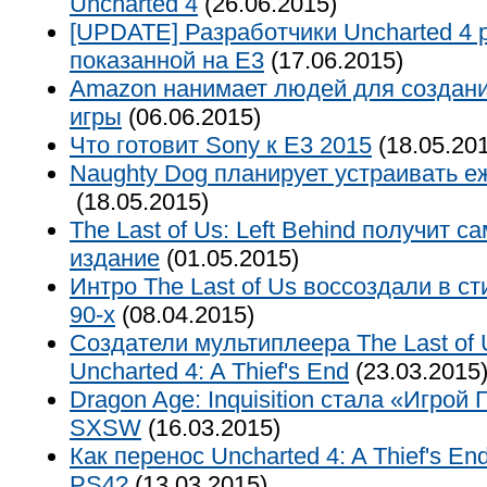
Uncharted 4
(26.06.2015)
[UPDATE] Разработчики Uncharted 4 
показанной на Е3
(17.06.2015)
Amazon нанимает людей для создани
игры
(06.06.2015)
Что готовит Sony к E3 2015
(18.05.20
Naughty Dog планирует устраивать 
(18.05.2015)
The Last of Us: Left Behind получит 
издание
(01.05.2015)
Интро The Last of Us воссоздали в с
90-х
(08.04.2015)
Создатели мультиплеера The Last of
Uncharted 4: A Thief's End
(23.03.2015
Dragon Age: Inquisition стала «Игрой
SXSW
(16.03.2015)
Как перенос Uncharted 4: A Thief's E
PS4?
(13.03.2015)