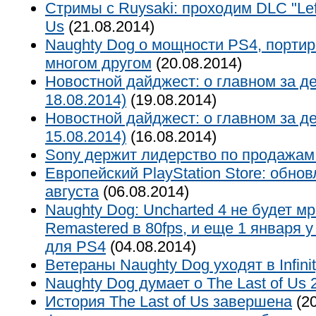
Стримы с Ruysaki: проходим DLC "Left
Us
(21.08.2014)
Naughty Dog о мощности PS4, портиро
многом другом
(20.08.2014)
Новостной дайджест: о главном за де
18.08.2014)
(19.08.2014)
Новостной дайджест: о главном за де
15.08.2014)
(16.08.2014)
Sony держит лидерство по продажам
Европейский PlayStation Store: обнов
августа
(06.08.2014)
Naughty Dog: Uncharted 4 не будет мр
Remastered в 80fps, и еще 1 января 
для PS4
(04.08.2014)
Ветераны Naughty Dog уходят в Infini
Naughty Dog думает о The Last of Us 
История The Last of Us завершена
(20