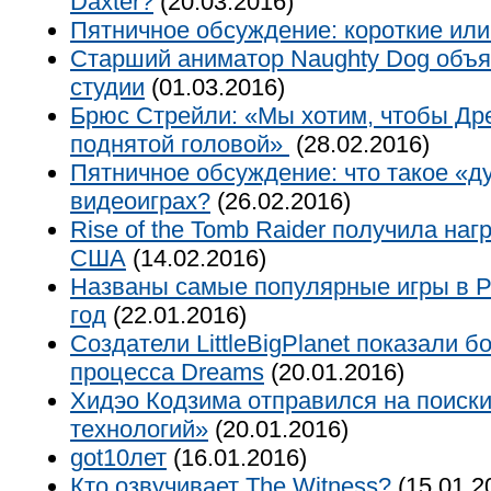
Daxter?
(20.03.2016)
Пятничное обсуждение: короткие ил
Старший аниматор Naughty Dog объя
студии
(01.03.2016)
Брюс Стрейли: «Мы хотим, чтобы Др
поднятой головой»
(28.02.2016)
Пятничное обсуждение: что такое «д
видеоиграх?
(26.02.2016)
Rise of the Tomb Raider получила на
США
(14.02.2016)
Названы самые популярные игры в Pla
год
(22.01.2016)
Создатели LittleBigPlanet показали б
процесса Dreams
(20.01.2016)
Хидэо Кодзима отправился на поиск
технологий»
(20.01.2016)
got10лет
(16.01.2016)
Кто озвучивает The Witness?
(15.01.2