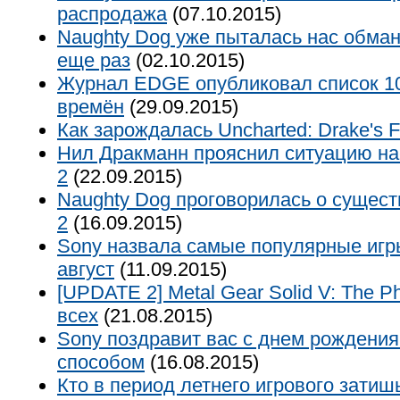
распродажа
(07.10.2015)
Naughty Dog уже пыталась нас обман
еще раз
(02.10.2015)
Журнал EDGE опубликовал список 10
времён
(29.09.2015)
Как зарождалась Uncharted: Drake's F
Нил Дракманн прояснил ситуацию нас
2
(22.09.2015)
Naughty Dog проговорилась о существ
2
(16.09.2015)
Sony назвала самые популярные игр
август
(11.09.2015)
[UPDATE 2] Metal Gear Solid V: The P
всех
(21.08.2015)
Sony поздравит вас с днем рождени
способом
(16.08.2015)
Кто в период летнего игрового затиш