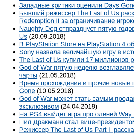
Западные критики оценили Days Gon
Бывший режиссер The Last of Us рас
Redemption II за ограничивание игрок
Naughty Dog отпразднует пятую годо
Us
(20.09.2018)
В PlayStation Store на PlayStation 4 
Sony назвала величайшую игру в ист
The Last of Us купили 17 миллионов 
God of War пятую неделю возглавляе
чарты
(21.05.2018)
Время прохождения и прочие новые 
Gone
(10.05.2018)
God of War может стать самым прод
эксклюзивом
(24.04.2018)
На PS4 выйдет игра про оленей Way 
Нил Дракманн стал вице-президенто
Режиссер The Last of Us Part II расск