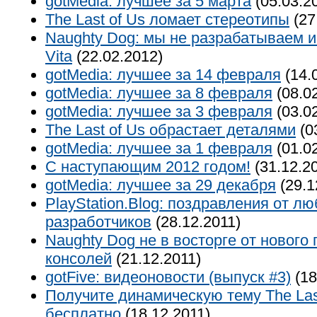
gotMedia: лучшее за 5 марта
(05.03.2
The Last of Us ломает стереотипы
(27
Naughty Dog: мы не разрабатываем 
Vita
(22.02.2012)
gotMedia: лучшее за 14 февраля
(14.
gotMedia: лучшее за 8 февраля
(08.0
gotMedia: лучшее за 3 февраля
(03.0
The Last of Us обрастает деталями
(0
gotMedia: лучшее за 1 февраля
(01.0
С наступающим 2012 годом!
(31.12.2
gotMedia: лучшее за 29 декабря
(29.1
PlayStation.Blog: поздравления от л
разработчиков
(28.12.2011)
Naughty Dog не в восторге от нового
консолей
(21.12.2011)
gotFive: видеоновости (выпуск #3)
(18
Получите динамическую тему The Las
бесплатно
(18.12.2011)