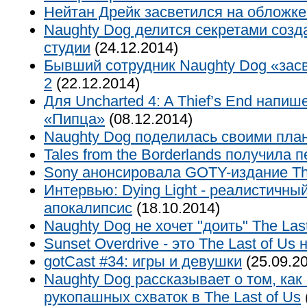
Нейтан Дрейк засветился на обложке
Naughty Dog делится секретами соз
студии
(24.12.2014)
Бывший сотрудник Naughty Dog «засв
2
(22.12.2014)
Для Uncharted 4: A Thief’s End напи
«Пипца»
(08.12.2014)
Naughty Dog поделилась своими пла
Tales from the Borderlands получила 
Sony анонсировала GOTY-издание The
Интервью: Dying Light - реалистичны
апокалипсис
(18.10.2014)
Naughty Dog не хочет "доить" The Last
Sunset Overdrive - это The Last of Us
gotCast #34: игры и девушки
(25.09.2
Naughty Dog рассказывает о том, ка
рукопашных схваток в The Last of Us