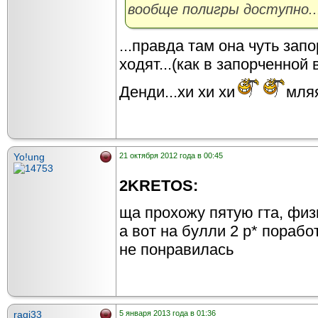
вообще полигры доступно..
...правда там она чуть за
ходят...(как в запорченной
Денди...хи хи хи
мляя
Yo!ung
21 октября 2012 года в 00:45
2KRETOS:
ща прохожу пятую гта, фи
а вот на булли 2 р* пораб
не понравилась
ragi33
5 января 2013 года в 01:36