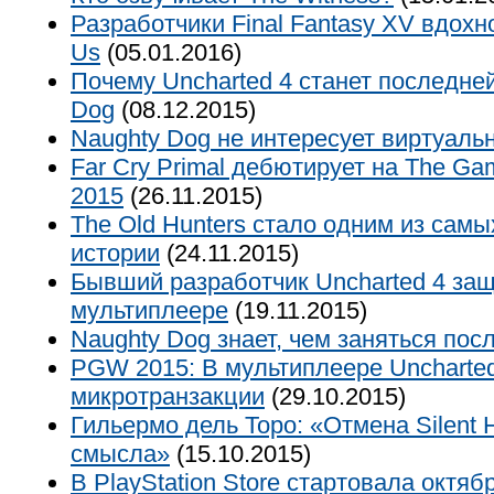
Разработчики Final Fantasy XV вдохн
Us
(05.01.2016)
Почему Uncharted 4 станет последней
Dog
(08.12.2015)
Naughty Dog не интересует виртуаль
Far Cry Primal дебютирует на The G
2015
(26.11.2015)
The Old Hunters стало одним из сам
истории
(24.11.2015)
Бывший разработчик Uncharted 4 за
мультиплеере
(19.11.2015)
Naughty Dog знает, чем заняться посл
PGW 2015: В мультиплеере Uncharted 
микротранзакции
(29.10.2015)
Гильермо дель Торо: «Отмена Silent H
смысла»
(15.10.2015)
В PlayStation Store стартовала октяб