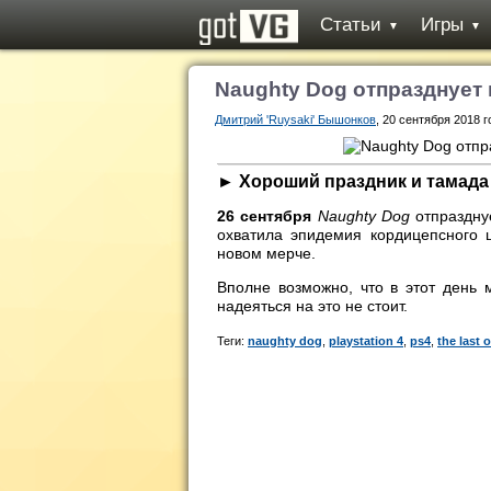
Статьи
Игры
▼
▼
Naughty Dog отпразднует 
Дмитрий 'Ruysaki' Бышонков
, 20 сентября 2018 г
► Хороший праздник и тамада
26 сентября
Naughty Dog
отпраздн
охватила эпидемия кордицепсного 
новом мерче.
Вполне возможно, что в этот день м
надеяться на это не стоит.
Теги:
naughty dog
,
playstation 4
,
ps4
,
the last o