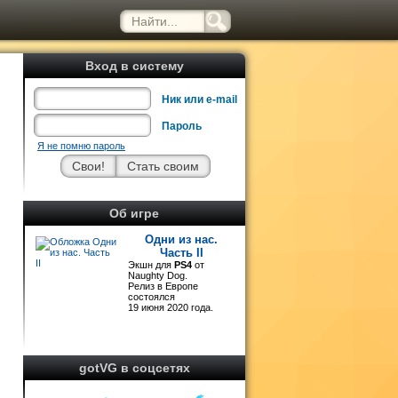
Вход в систему
Ник или e-mail
Пароль
Я не помню пароль
р
Об игре
Одни из нас.
Часть II
Экшн для
PS4
от
Naughty Dog.
Релиз в Европе
состоялся
19 июня 2020 года.
gotVG в соцсетях