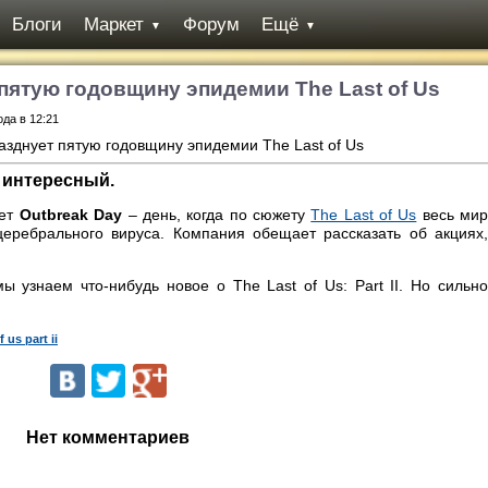
Блоги
Маркет
Форум
Ещё
▼
▼
пятую годовщину эпидемии The Last of Us
ода в 12:21
 интересный.
ует
Outbreak Day
– день, когда по сюжету
Thе Last of Us
весь ми
церебрального вируса. Компания обещает рассказать об акциях,
ы узнаем что-нибудь новое о The Last of Us: Part II. Но сильно
f us part ii
Нет комментариев