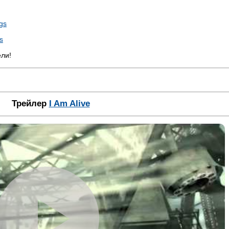
gs
s
ели!
Трейлер
I Am Alive