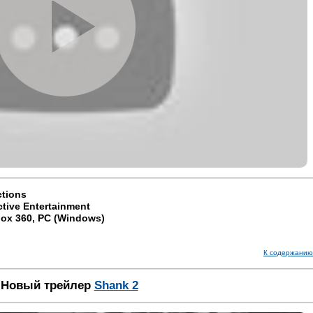
ctions
ctive Entertainment
box 360, PC (Windows)
К содержанию
Новый трейлер
Shank 2