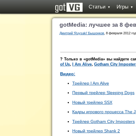
Статьи
Игры
▼
▼
gotMedia: лучшее за 8 фе
Дмитрий 'Ruysaki' Бышонков
, 8 февраля 2012 год
? Только в «gotMedia» вы найдете с
of Us
,
I Am Alive
,
Gotham City Imposter
Видео:
Трейлер
I Am Alive
Первый трейлер
Sleeping Dogs
Новый трейлер
SSX
Кадры игрового процесса
The J
Трейлер
Gotham City Imposters
Новый трейлер
Shank 2