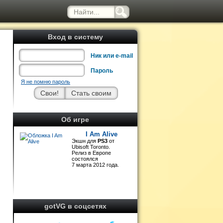
Вход в систему
Ник или e-mail
Пароль
Я не помню пароль
Об игре
I Am Alive
Экшн для
PS3
от
Ubisoft Toronto.
Релиз в Европе
состоялся
7 марта 2012 года.
gotVG в соцсетях