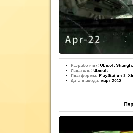
Разработчик:
Ubisoft Shangh
Издатель:
Ubisoft
Платформы:
PlayStation 3, X
Дата выхода:
март 2012
Пе