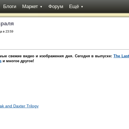
Блоги
Маркет
Форум
Ещё
▼
▼
враля
а в 23:59
амые свежие видео и изображения дня. Сегодня в выпуске:
The Last
s
и многое другое!
ak and Daxter Trilogy