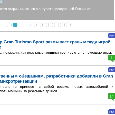
 вторичный экшен в антураже феодальной Японии от
PS4
 Gran Turismo Sport размывает грань между игрой
ю
tal показали, как реальные гонщики тренируются с помощью игры.
1
PS4
твенным обещаниям, разработчики добавили в Gran
 микротранзакции
новление принесет с собой восемь новых автомобилей и
пать машины за реальные деньги.
14
PS4