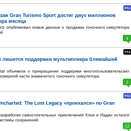
PS4
аж Gran Turismo Sport достиг двух миллионов
ора месяца
tz опубликовал новые данные о продажах гоночного симулятора
al.
4
PS3
 6 лишится поддержки мультиплеера ближайшей
ital объявила о прекращении поддержки многопользовательских
омерной части знаменитого гоночного симулятора.
3
PS4
ncharted: The Lost Legacy «проехался» по Gran
разработки самостоятельных приключений Хлои и Надин остался
 системы сохранений.
12