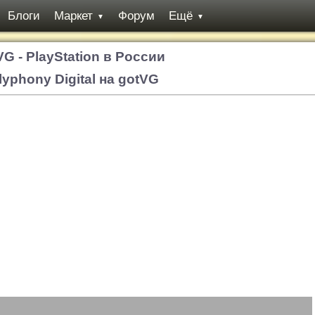
Блоги
Маркет
Форум
Ещё
▼
▼
VG - PlayStation в России
lyphony Digital на gotVG