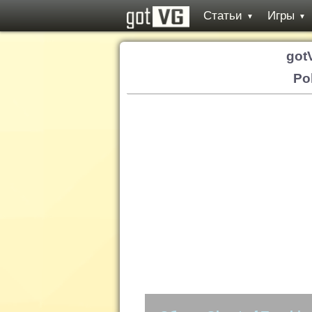
Статьи
Игры
▼
▼
got
Po
Обзор: Ghost of Tsushima