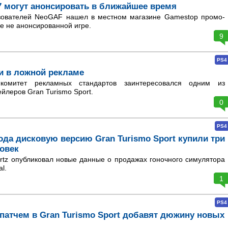
7 могут анонсировать в ближайшее время
зователей NeoGAF нашел в местном магазине Gamestop промо-
е не анонсированной игре.
9
PS4
и в ложной рекламе
комитет рекламных стандартов заинтересовался одним из
йлеров Gran Turismo Sport.
0
PS4
года дисковую версию Gran Turismo Sport купили три
овек
tz опубликовал новые данные о продажах гоночного симулятора
al.
1
PS4
патчем в Gran Turismo Sport добавят дюжину новых