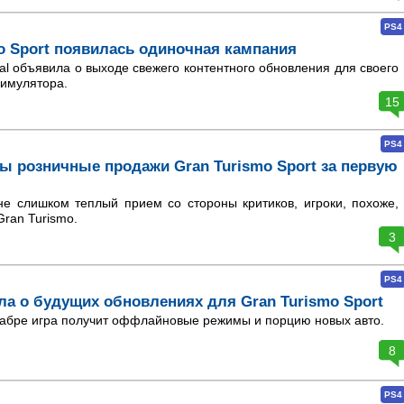
PS4
o Sport появилась одиночная кампания
tal объявила о выходе свежего контентного обновления для своего
симулятора.
15
PS4
ы розничные продажи Gran Turismo Sport за первую
е слишком теплый прием со стороны критиков, игроки, похоже,
Gran Turismo.
3
PS4
ла о будущих обновлениях для Gran Turismo Sport
кабре игра получит оффлайновые режимы и порцию новых авто.
8
PS4