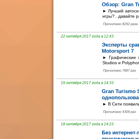
Обзор: Gran T
► Лучший автоси
игры?.. давайте 
Прочитано 8292 раза
22 октября 2017 года в 12:43
Эксперты срав
Motorsport 7
► Графические эн
Studios и Polyphon
Прочитано 7887 раз
19 октября 2017 года в 14:33
Gran Turismo 
однопользова
► В Сети появили
Прочитано 4309 раз
18 октября 2017 года в 14:23
Без интернет-
практически н