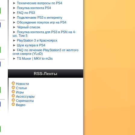
►
Технические вопросы по PS4
►
Покупка контента PS4
►
FAQ по PS3
►
Подключаем PS3 к интернету
►
Обсуждение покупок игр на PS4
►
Чёрный список
►
Покупка контента для PS3 в PSN на 4-
ых. Том 5
►
PlayStation 3 и Красноярск
►
Шум кулера в PS4
►
FAQ по лечению PlayStation3 от желтого
огня смерти (YLoD)
►
TS Muxer | MKV to m2ts
RSS-Ленты
Новости
Статьи
Игры
Аксессуары
Скриншоты
Видео