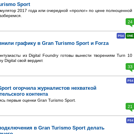
urismo Sport
мулятор 2017 года или очередной «пролог» по цене полноценной
разберемся.
24
PS4
ONE
нили графику в Gran Turismo Sport и Forza
тузиасты из Digital Foundry готовы вынести творениям Turn 10
y Digital свой вердикт.
33
PS4
Sport огорчила журналистов нехваткой
тельского контента
сь первые оценки Gran Turismo Sport.
21
PS4
подключения в Gran Turismo Sport делать
ечего