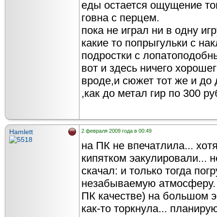
еды остается ощущение то
говна с перцем.
пока не играл ни в одну и
какие то попрыгульки с на
подростки с лопатоподобн
вот и здесь ничего хороше
вроде,и сюжет тот же и до
,как до метал гир по 300 ру
Hamlett
2 февраля 2009 года в 00:49
на ПК не впечатлила... хот
кипятком эакулировали... 
скачал: и только тогда погр
незабываемую атмосферу. 
ПК качестве) на большом э
как-то торкнула... планиру