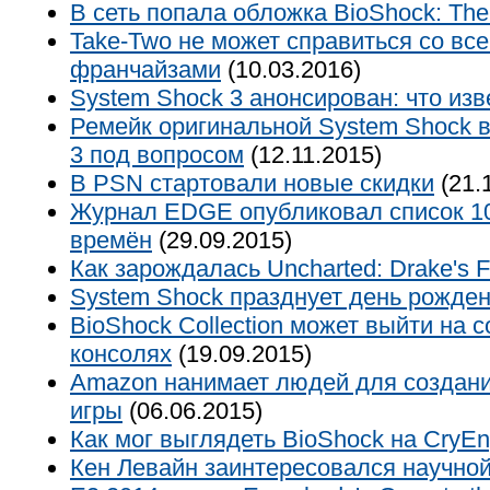
В сеть попала обложка BioShock: The 
Take-Two не может справиться со вс
франчайзами
(10.03.2016)
System Shock 3 анонсирован: что изв
Ремейк оригинальной System Shock в
3 под вопросом
(12.11.2015)
В PSN стартовали новые скидки
(21.
Журнал EDGE опубликовал список 10
времён
(29.09.2015)
Как зарождалась Uncharted: Drake's F
System Shock празднует день рожде
BioShock Collection может выйти на
консолях
(19.09.2015)
Amazon нанимает людей для создани
игры
(06.06.2015)
Как мог выглядеть BioShock на CryEn
Кен Левайн заинтересовался научно