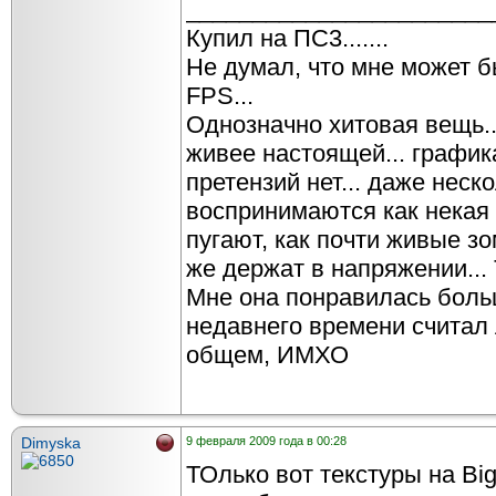
_______________________
Купил на ПС3.......
Не думал, что мне может б
FPS...
Однозначно хитовая вещь..
живее настоящей... графика
претензий нет... даже неск
воспринимаются как некая 
пугают, как почти живые з
же держат в напряжении... 
Мне она понравилась боль
недавнего времени считал 
общем, ИМХО
Dimyska
9 февраля 2009 года в 00:28
ТОлько вот текстуры на Bi