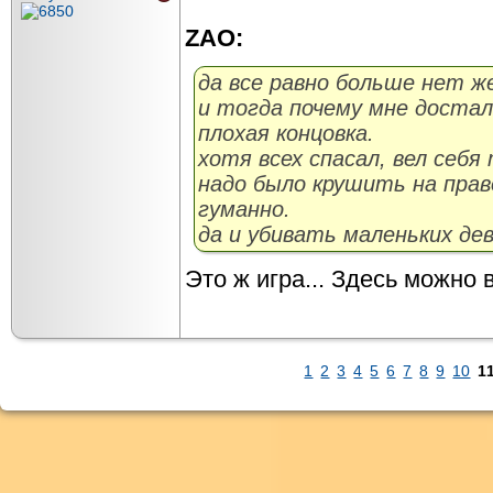
ZAO:
да все равно больше нет ж
и тогда почему мне достал
плохая концовка.
хотя всех спасал, вел себя
надо было крушить на право
гуманно.
да и убивать маленьких девоче
Это ж игра... Здесь можно в
1
2
3
4
5
6
7
8
9
10
1