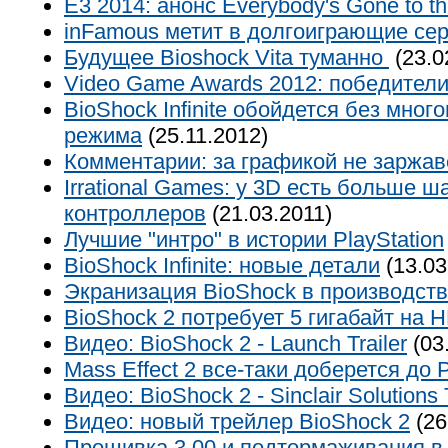
E3 2014: анонс Everybody's Gone to t
inFamous метит в долгоиграющие се
Будущее Bioshock Vita туманно
(23.0
Video Game Awards 2012: победител
BioShock Infinite обойдется без мног
режима
(25.11.2012)
Комментарии: за графикой не заржав
Irrational Games: у 3D есть больше ш
контроллеров
(21.03.2011)
Лучшие "интро" в истории PlayStation
BioShock Infinite: новые детали
(13.03
Экранизация BioShock в производст
BioShock 2 потребует 5 гигабайт на
Видео: BioShock 2 - Launch Trailer
(03
Mass Effect 2 все-таки доберется до 
Видео: BioShock 2 - Sinclair Solutions T
Видео: новый трейлер BioShock 2
(26
Прошивка 3.00 и подтормаживания в 