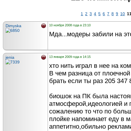
1
2
3
4
5
6
7
8
9
10
1
Dimyska
10 ноября 2008 года в 23:10
Мда...модеры забили на это
jenia
13 января 2009 года в 14:15
хто нить играл в нее на ко
В чем разница от плоечной
брать если ты раз 205 347 
биошок на ПК была настоя
атмосферой,идеологией и 
сожалению то что по боль
плойке напоминает еду в 
аппетитно,обильно реклами