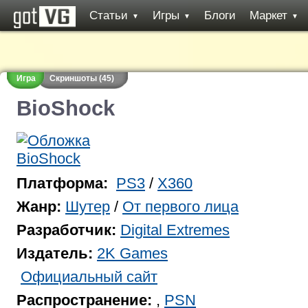
Статьи
Игры
Блоги
Маркет
▼
▼
▼
Игра
Скриншоты (45)
BioShock
Платформа:
PS3
/
X360
Жанр:
Шутер
/
От первого лица
Разработчик:
Digital Extremes
Издатель:
2K Games
Официальный сайт
Распространение:
,
PSN