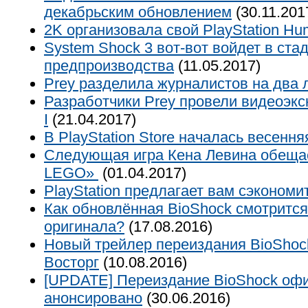
декабрьским обновлением
(30.11.201
2K организовала свой PlayStation Hu
System Shock 3 вот-вот войдет в ста
предпроизводства
(11.05.2017)
Prey разделила журналистов на два 
Разработчики Prey провели видеоэкс
I
(21.04.2017)
В PlayStation Store началась весенн
Следующая игра Кена Левина обеща
LEGO»
(01.04.2017)
PlayStation предлагает вам сэкономи
Как обновлённая BioShock смотрится
оригинала?
(17.08.2016)
Новый трейлер переиздания BioShock
Восторг
(10.08.2016)
[UPDATE] Переиздание BioShock оф
анонсировано
(30.06.2016)