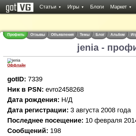
Статьи
Игры
Блоги
Маркет
▼
▼
▼
Профиль
Отзывы
Объявления
Темы
Блог
Альбом
Иг
jenia - проф
Оффлайн
gotID:
7339
Ник в PSN:
evro2458268
Дата рождения:
Н/Д
Дата регистрации:
3 августа 2008 года
Последнее посещение:
10 февраля 201
Сообщений:
198