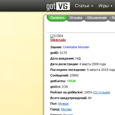
Статьи
Игры
▼
▼
Профиль
Отзывы
Объявления
Т
Оффлайн
Звание:
Unkillable Monster
gotID:
5170
Дата рождения:
Н/Д
Дата регистрации:
4 марта 2008 года
Последнее посещение:
5 августа 2019 год
Сообщений:
10993
gotKarma:
+5528
gotAct:
3,50
Рейтинг на gotMarket:
100% (
22 отзыва
)
Всего предупреждений:
84
Пол:
МужЫк
Город:
Москва