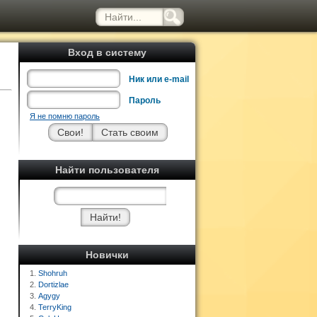
Вход в систему
Ник или e-mail
Пароль
Я не помню пароль
Найти пользователя
Новички
1.
Shohruh
2.
Dortizlae
3.
Agygy
4.
TerryKing