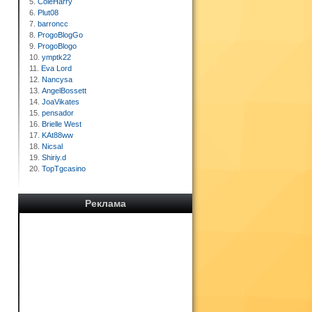
5.
ColeHarry
6.
Plut08
7.
barroncc
8.
ProgoBlogGo
9.
ProgoBlogo
10.
ymptk22
11.
Eva Lord
12.
Nancysa
13.
AngelBossett
14.
JoaVikates
15.
pensador
16.
Brielle West
17.
KAt88ww
18.
Nicsal
19.
Shiriy.d
20.
TopTgcasino
Реклама