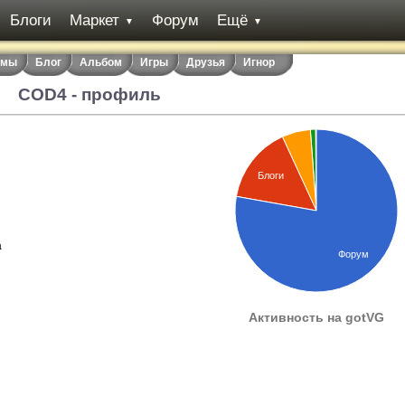
Блоги
Маркет
Форум
Ещё
▼
▼
емы
Блог
Альбом
Игры
Друзья
Игнор
COD4 - профиль
Блоги
а
Форум
Активность на gotVG