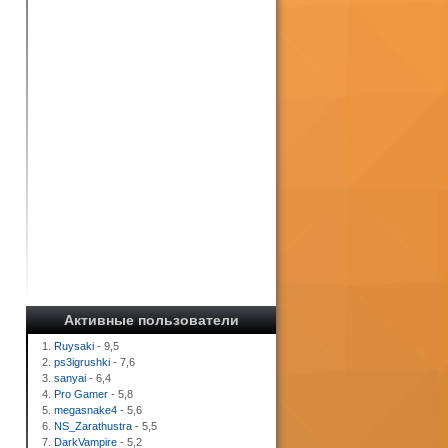
Активные пользователи
1.
Ruysaki
- 9,5
2.
ps3igrushki
- 7,6
3.
sanyai
- 6,4
4.
Pro Gamer
- 5,8
5.
megasnake4
- 5,6
6.
NS_Zarathustra
- 5,5
7.
DarkVampire
- 5,2