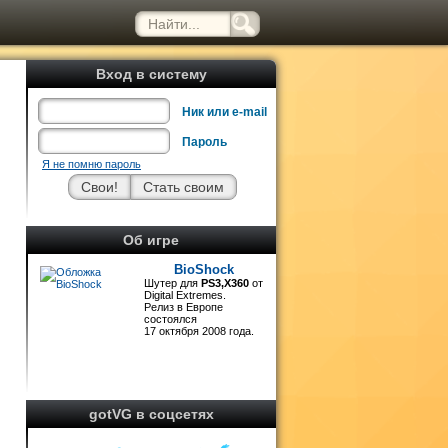
Вход в систему
Ник или e-mail
Пароль
Я не помню пароль
e
и
Об игре
BioShock
x
Шутер для
PS3,X360
от
,
Digital Extremes.
Релиз в Европе
т
состоялся
m
17 октября 2008 года.
gotVG в соцсетях