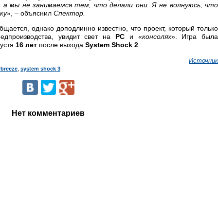
, а мы не занимаемся тем, что делали они. Я не волнуюсь, что
ку
», – объяснил
Спектор.
общается, однако доподлинно известно, что проект, который тольк
редпроизводства, увидит свет на
PC
и
«
консолях
». Игра был
пустя
16 лет
после выхода
System Shock 2
.
Источник
rbreeze
,
system shock 3
Нет комментариев