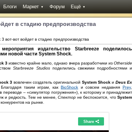
Блоги
Маркет
Форум
Ещё
▼
▼
войдет в стадию предпроизводства
ероприятия издательство Starbreeze поделилось
ми новой части System Shock.
ck 3
известно крайне мало, однако вчера разработчики из
Othersid
ством
Starbreeze Studios
поделились свежими подробностями 
hock 3
вовлечен создатель оригинальной
System Shock
и
Deus E
 Благодаря таким играм, как
BioShock
и совсем недавняя
Prey
в переводе – «симулятор погружения»), к которому и принадлежи
 уж и редкость. Тем не менее,
Спектор
не беспокоится, что
Syste
конкурентов на рынке.