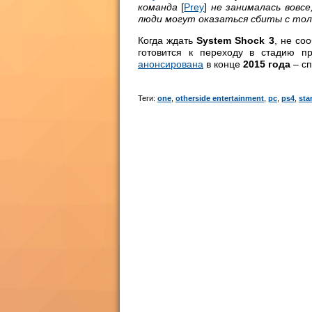
команда
[
Prey
]
не занималась вовсе
люди могут оказаться сбиты с тол
Когда ждать
System Shock 3
, не со
готовится к переходу в стадию п
анонсирована
в конце
2015 года
– с
Теги:
one
,
otherside entertainment
,
pc
,
ps4
,
sta