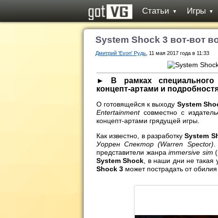
Статьи
Игры
▼
▼
System Shock 3 вот-вот 
Дмитрий 'Evon' Рудь
, 11 мая 2017 года в 11:33
► В рамках специального м
концепт-артами и подробностя
О готовящейся к выходу
System Sho
Entertainment
совместно с издатель
концепт-артами грядущей игры.
Как известно, в разработку
System S
Уоррен Спектор (Warren Spector)
.
представители жанра
immersive sim
(
System Shock
, в наши дни не такая
Shock 3
может пострадать от обилия 