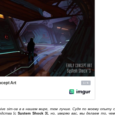
ive sim-ов в в нашем мире, тем лучше. Судя по моему опыту с
ходства
[с
System Shock 3
]
, но, уверяю вас, мы делаем то, че