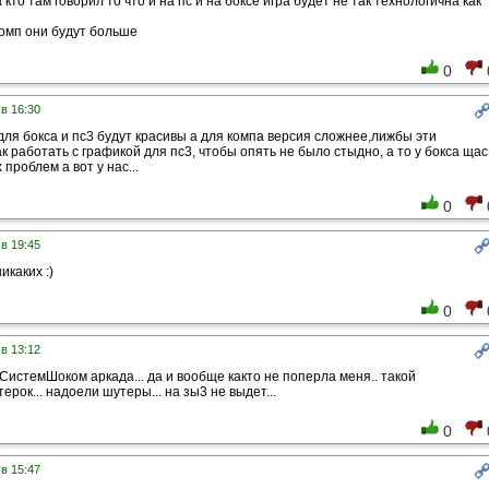
кто там говорил то что и на пс и на боксе игра будет не так технологична как
комп они будут больше
0
 в 16:30
для бокса и пс3 будут красивы а для компа версия сложнее,лижбы эти
к работать с графикой для пс3, чтобы опять не было стыдно, а то у бокса щас
 проблем а вот у нас...
0
 в 19:45
икаких :)
0
 в 13:12
 СистемШоком аркада... да и вообще както не поперла меня.. такой
рок... надоели шутеры... на зы3 не выдет...
0
 в 15:47