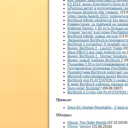
Кен Левайн заинтересовался научн
E3 2014: анонс Everybody's Gone to t
inFamous метит в долгоиграющие с
Будущее Bioshock Vita туманно
(23.
Video Game Awards 2012: победител
BioShock Infinite обойдется без мно
Комментарии: за графикой не заржа
Irrational Games: у 3D есть больше 
Лучшие "интро" в истории PlayStatio
BioShock Infinite: новые детали
(13.0
Экранизация BioShock в производст
BioShock 2 потребует 5 гигабайт н
Видео: BioShock 2 - Launch Trailer
(03
Mass Effect 2 все-таки доберется до 
Видео: BioShock 2 - Sinclair Solutions 
Видео: новый трейлер BioShock 2
(2
Прошивка 3.00 и подтормаживания в
Подтверждена поддержка PlayStatio
Разработчики BioShock работают на
Microsoft саботировала выход Biosh
BioShock для PLAYSTATION 3 снова 
В демо BioShock найдены данные д
Sony купит Rockstar?
(09.08.2007)
BioShock и Crysis для PLAYSTATION 
Превью:
Deus Ex: Human Revolution - 2 часа 
Обзоры:
Обзор: The Outer Worlds
(22.10.2019)
Обзор: Vampyr
(15.06.2018)