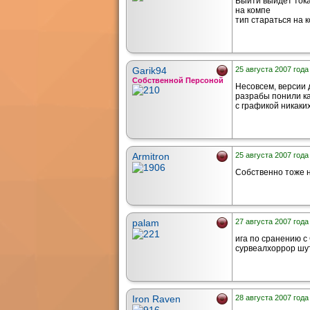
Выйти выйдет тока 
на компе
тип стараться на 
Garik94
25 августа 2007 года
Собственной Персоной
Несовсем, версии 
разрабы понили ка
с графикой никаких
Armitron
25 августа 2007 года
Собственно тоже н
palam
27 августа 2007 года
ига по сранению с
сурвеалхоррор шуте
Iron Raven
28 августа 2007 года