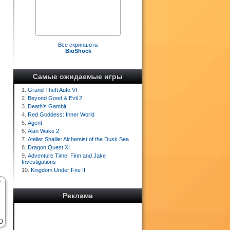
Все скриншоты
BioShock
Самые ожидаемые игры
1.
Grand Theft Auto VI
2.
Beyond Good & Evil 2
3.
Death's Gambit
4.
Red Goddess: Inner World
5.
Agent
6.
Alan Wake 2
7.
Atelier Shallie: Alchemist of the Dusk Sea
8.
Dragon Quest XI
9.
Adventure Time: Finn and Jake
Investigations
10.
Kingdom Under Fire II
Реклама
0