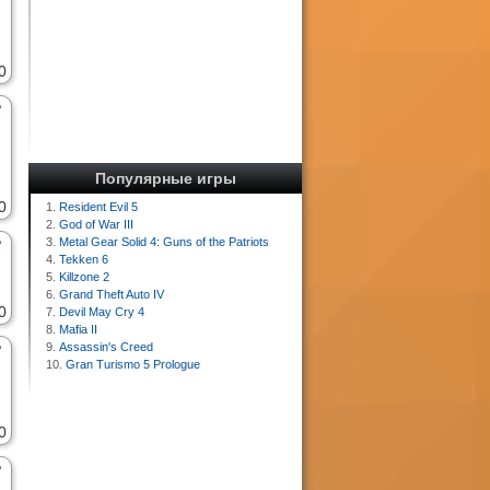
0
Популярные игры
0
1.
Resident Evil 5
2.
God of War III
3.
Metal Gear Solid 4: Guns of the Patriots
4.
Tekken 6
5.
Killzone 2
6.
Grand Theft Auto IV
0
7.
Devil May Cry 4
8.
Mafia II
9.
Assassin's Creed
10.
Gran Turismo 5 Prologue
0