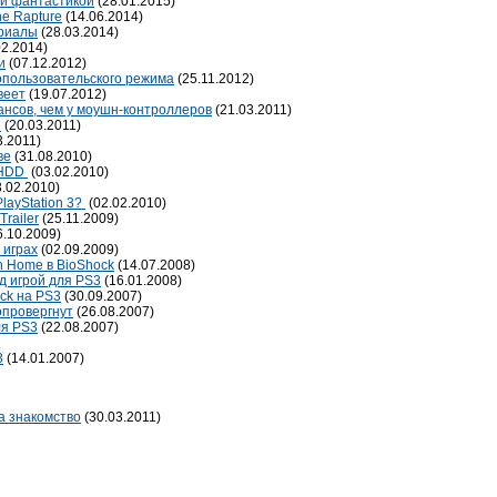
ой фантастикой
(28.01.2015)
he Rapture
(14.06.2014)
ериалы
(28.03.2014)
02.2014)
и
(07.12.2012)
гопользовательского режима
(25.11.2012)
веет
(19.07.2012)
шансов, чем у моушн-контроллеров
(21.03.2011)
n
(20.03.2011)
3.2011)
ве
(31.08.2010)
а HDD
(03.02.2010)
.02.2010)
PlayStation 3?
(02.02.2010)
Trailer
(25.11.2009)
6.10.2009)
 играх
(02.09.2009)
n Home в BioShock
(14.07.2008)
д игрой для PS3
(16.01.2008)
ock на PS3
(30.09.2007)
опровергнут
(26.08.2007)
ля PS3
(22.08.2007)
3
(14.01.2007)
на знакомство
(30.03.2011)