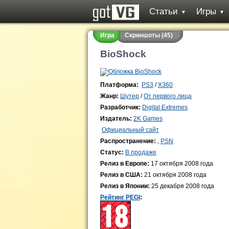
Статьи
Игры
▼
▼
Игра
Скриншоты (45)
BioShock
Платформа:
PS3
/
X360
Жанр:
Шутер
/
От первого лица
Разработчик:
Digital Extremes
Издатель:
2K Games
Официальный сайт
Распространение:
,
PSN
Статус:
В продаже
Релиз в Европе:
17 октября 2008 года
Релиз в США:
21 октября 2008 года
Релиз в Японии:
25 декабря 2008 года
Рейтинг PEGI
: