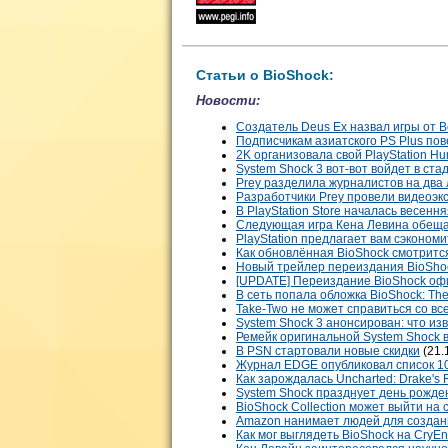
Статьи о BioShock:
Новости:
Создатель Deus Ex назвал игры от 
Подписчикам азиатского PS Plus по
2K организовала свой PlayStation H
System Shock 3 вот-вот войдет в ст
Prey разделила журналистов на два 
Разработчики Prey провели видеоэкс
В PlayStation Store началась весен
Следующая игра Кена Левина обещ
PlayStation предлагает вам сэконом
Как обновлённая BioShock смотритс
Новый трейлер переиздания BioShoc
[UPDATE] Переиздание BioShock оф
В сеть попала обложка BioShock: The
Take-Two не может справиться со в
System Shock 3 анонсирован: что из
Ремейк оригинальной System Shock в
В PSN стартовали новые скидки
(21.
Журнал EDGE опубликовал список 10
Как зарождалась Uncharted: Drake's 
System Shock празднует день рожде
BioShock Collection может выйти на
Amazon нанимает людей для создан
Как мог выглядеть BioShock на CryEn