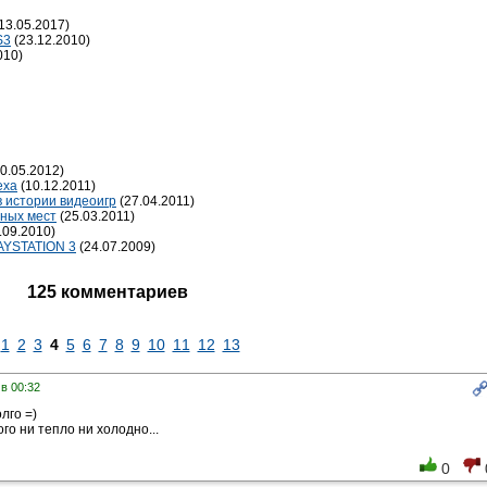
13.05.2017)
S3
(23.12.2010)
010)
0.05.2012)
еха
(10.12.2011)
в истории видеоигр
(27.04.2011)
ных мест
(25.03.2011)
.09.2010)
LAYSTATION 3
(24.07.2009)
125 комментариев
1
2
3
4
5
6
7
8
9
10
11
12
13
 в 00:32
лго =)
ого ни тепло ни холодно...
0