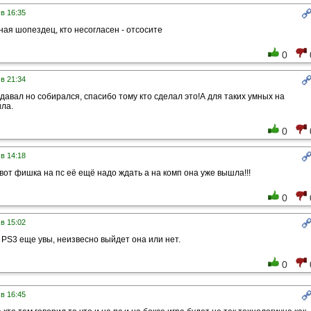
 в 16:35
ная шопездец, кто несогласен - отсосите
0
 в 21:34
 давал но собирался, спасибо тому кто сделал это!А для таких умных на
ла.
0
 в 14:18
 вот фишка на пс её ещё надо ждать а на комп она уже вышла!!!
0
 в 15:02
а PS3 еще увы, неизвесно выйдет она или нет.
0
 в 16:45