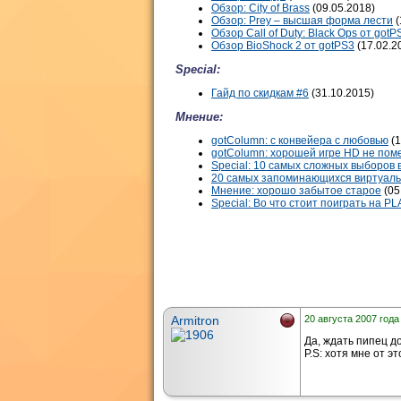
Обзор: City of Brass
(09.05.2018)
Обзор: Prey – высшая форма лести
(
Обзор Call of Duty: Black Ops от gotP
Обзор BioShock 2 от gotPS3
(17.02.2
Special:
Гайд по скидкам #6
(31.10.2015)
Мнение:
gotColumn: с конвейера с любовью
(1
gotColumn: хорошей игре HD не пом
Special: 10 самых сложных выборов 
20 самых запоминающихся виртуаль
Мнение: хорошо забытое старое
(05
Special: Во что стоит поиграть на P
Armitron
20 августа 2007 года
Да, ждать пипец до
P.S: хотя мне от эт