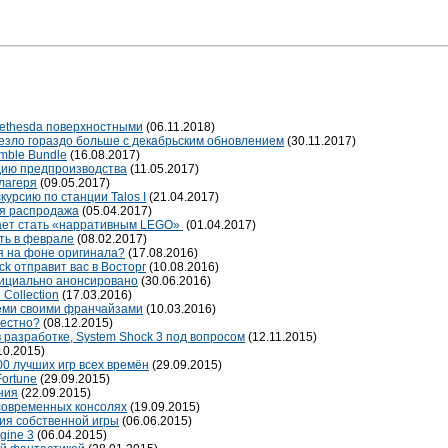
Bethesda поверхностными
(06.11.2018)
везло гораздо больше с декабрьским обновлением
(30.11.2017)
umble Bundle
(16.08.2017)
адию предпроизводства
(11.05.2017)
лагеря
(09.05.2017)
курсию по станции Talos I
(21.04.2017)
няя распродажа
(05.04.2017)
ает стать «нарративным LEGO»
(01.04.2017)
ить в феврале
(08.02.2017)
я на фоне оригинала?
(17.08.2016)
k отправит вас в Восторг
(10.08.2016)
ициально анонсировано
(30.06.2016)
 Collection
(17.03.2016)
семи своими франчайзами
(10.03.2016)
вестно?
(08.12.2015)
 разработке, System Shock 3 под вопросом
(12.11.2015)
10.2015)
0 лучших игр всех времён
(29.09.2015)
Fortune
(29.09.2015)
ния
(22.09.2015)
 современных консолях
(19.09.2015)
ия собственной игры
(06.06.2015)
gine 3
(06.04.2015)