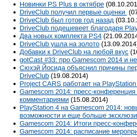
Новинки PS Plus в октябре
(08.10.201
DriveClub получил первые оценки
(07
DriveClub был готов год назад
(03.10.
DriveClub подешевеет благодаря Play
Два новых комплекта PS4
(21.09.201
DriveClub ушла на золото
(13.09.2014
Добавки к DriveClub на любой вкус
(1
gotCast #33: про Gamescom 2014 и не
Сюхэй Йосида объяснил причины пе
DriveClub
(19.08.2014)
Project CARS работает на PlayStation
Gamescom 2014: пресс-конференция
комментариями
(15.08.2014)
PlayStation 4 на Gamescom 2014: но
возможности и еще больше эксклюзи
Gamescom 2014: Итоги пресс-конфер
Gamescom 2014: расписание меропр