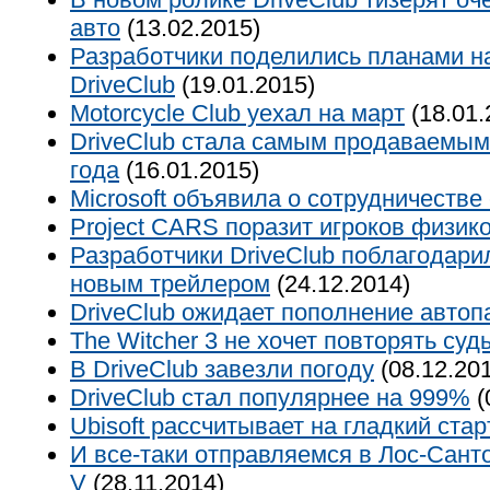
авто
(13.02.2015)
Разработчики поделились планами н
DriveClub
(19.01.2015)
Motorcycle Club уехал на март
(18.01.
DriveClub стала самым продаваемым
года
(16.01.2015)
Microsoft объявила о сотрудничестве
Project CARS поразит игроков физик
Разработчики DriveClub поблагодари
новым трейлером
(24.12.2014)
DriveСlub ожидает пополнение автоп
The Witcher 3 не хочет повторять судь
В DriveClub завезли погоду
(08.12.20
DriveClub стал популярнее на 999%
(
Ubisoft рассчитывает на гладкий ста
И все-таки отправляемся в Лос-Санто
V
(28.11.2014)