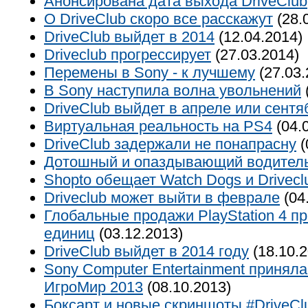
Анонсирована дата выхода DriveClub
О DriveClub скоро все расскажут
(28.
DriveClub выйдет в 2014
(12.04.2014)
Driveclub прогрессирует
(27.03.2014)
Перемены в Sony - к лучшему
(27.03.
В Sony наступила волна увольнений
DriveClub выйдет в апреле или сентя
Виртуальная реальность на PS4
(04.
DriveClub задержали не понапрасну
(
Дотошный и опаздывающий водитель
Shopto обещает Watch Dogs и Drivecl
Driveclub может выйти в феврале
(04
Глобальные продажи PlayStation 4 п
единиц
(03.12.2013)
DriveClub выйдет в 2014 году
(18.10.2
Sony Computer Entertainment приняла
ИгроМир 2013
(08.10.2013)
Боксарт и новые скриншоты #DriveCl