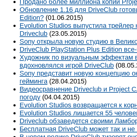
Продано более миллиона копий Proj
Обновление 1.16 для DriveClub готов
Edition?
(01.06.2015)
Evolution Studios выпустила трейлер
Driveclub
(23.05.2015)
Sony открыла новую студию в Велик
DriveClub PlayStation Plus Edition вс
Художник по визуальным эффектам в 
вдохновлялся игрой DriveClub
(08.05.
Sony представит новую концепцию о
гейминга
(28.04.2015)
Видеосравнение Driveclub и Project
погоду
(04.04.2015)
Evolution Studios возвращается к кор
Evolution Studios лишается 55 челове
Driveclub обзаведется своими Ламбо
Бесплатная DriveClub может так и не
В новом ролике DriveClub тизерят оч