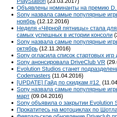
PlayStation
(23.03.2017)
Объявлены номинанты на премию D.I
Sony назвала самые популярные игр
ноябрь
(12.12.2016)
Неделя «Чёрной пятницы» стала для P
самых успешных в истории консоли
(
Sony назвала самые популярные игр
октябрь
(12.11.2016)
Sony огласила список стартовых игр
Sony анонсировала DriveClub VR
(29.
Evolution Studios станет подразделе
Codemasters
(11.04.2016)
[UPDATE] Гайд по скидкам #12
(11.04
Sony назвала самые популярные игр
март
(09.04.2016)
Sony объявила о закрытии Evolution S
Прокатитесь на мотоциклах по Шотл
Февральское обновление Driveclub п