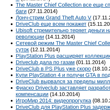
The Master Chief Collection все еще 
баги
(27.11.2014)
Лонч-стрим Grand Theft Auto V
(17.11.
DriveClub еще всем покажет
(15.11.20
Ubisoft стремительно теряет деньги 
революции
(14.11.2014)
Сетевой режим The Master Chief Colle
суток
(12.11.2014)
PlayStation Plus расширяет коллекци
Driveclub дала по газам
(01.11.2014)
DriveClub в PS Plus уже скоро
(18.10.
Купи PlayStation 4 и получи GTA в по
DriveClub вырвался за пределы мил
Фиаско Driveclub заставляет разраб
компенсации
(14.10.2014)
ИгроМир 2014: видеопрогулка
(08.10.
DriveClub для PlayStation Plus задер