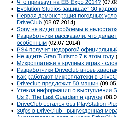
Что привезут на EB Expo 2014?
(07.0
Evolution Studios защищает 30 кадро
Первая демонстрация погодных усло
DriveClub
(08.07.2014)
Sony не видит проблемы в недостатк
Разработчики рассказали, что делает
особенным
(02.07.2014)
PS4 получит недорогой официальный
Не ждите Gran Turismo 7 в этом году
(
Микроплатежи в крупных играх - cло
Разработчики Driveclub вновь хваста
Как работают микроплатежи в DriveC
Driveclub предложит 50 машин
(09.05
Утекла информация о выступлении Son
Us 2, The Last Guardian и другое
(08.0
DriveClub остался без PlayStation Plu
30fps в DriveClub - вынужденная мер