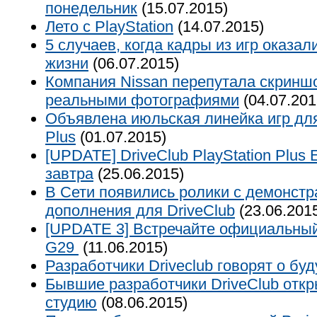
понедельник
(15.07.2015)
Лето с PlayStation
(14.07.2015)
5 случаев, когда кадры из игр оказа
жизни
(06.07.2015)
Компания Nissan перепутала скриншо
реальными фотографиями
(04.07.201
Объявлена июльская линейка игр для
Plus
(01.07.2015)
[UPDATE] DriveClub PlayStation Plus 
завтра
(25.06.2015)
В Сети появились ролики с демонст
дополнения для DriveClub
(23.06.201
[UPDATE 3] Встречайте официальный 
G29
(11.06.2015)
Разработчики Driveclub говорят о бу
Бывшие разработчики DriveClub отк
студию
(08.06.2015)