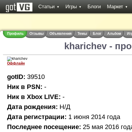
Статьи
Игры
Блоги
Маркет
▼
▼
▼
Профиль
Отзывы
Объявления
Темы
Блог
Альбом
Иг
kharichev - п
Оффлайн
gotID:
39510
Ник в PSN:
-
Ник в Xbox LIVE:
-
Дата рождения:
Н/Д
Дата регистрации:
1 июня 2014 года
Последнее посещение:
25 мая 2016 год