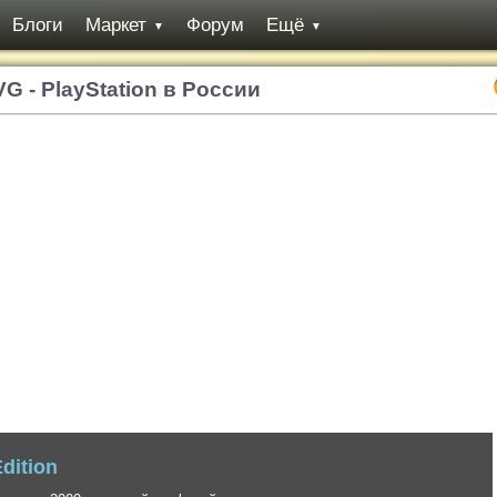
Блоги
Маркет
Форум
Ещё
▼
▼
VG - PlayStation в России
 вторичный экшен в антураже феодальной Японии от