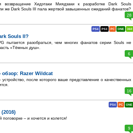
 возвращение Хидэтаки Миядзаки к разработке Dark Souls
 же Dark Souls III пала жертвой завышенных ожиданий фанатов?
28
PS4
PS3
PC
ONE
360
rk Souls II?
G пытается разобраться, чем многих фанатов серии Souls не
часть «Тёмных душ».
6
 обзор: Razer Wildcat
– устройство, после которого ваше представление о качественных
тся.
16
PS4
PC
ONE
 (2016)
й поговорке – и хочется и колется!
9