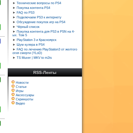
►
Технические вопросы по PS4
►
Покупка контента PS4
►
FAQ по PS3
►
Подключаем PS3 к интернету
►
Обсуждение покупок игр на PS4
►
Чёрный список
►
Покупка контента для PS3 в PSN на 4-
ых. Том 5
►
PlayStation 3 и Красноярск
►
Шум кулера в PS4
►
FAQ по лечению PlayStation3 от желтого
огня смерти (YLoD)
►
TS Muxer | MKV to m2ts
RSS-Ленты
Новости
Статьи
Игры
Аксессуары
Скриншоты
Видео