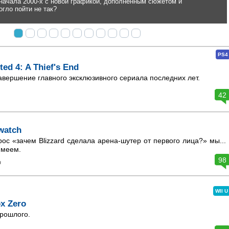
PS4
ed 4: A Thief's End
вершение главного эксклюзивного сериала последних лет.
42
watch
ос ­«зачем Blizzard сделала арена-шутер от первого лица?» мы...
имеем.
98
а
WII U
x Zero
рошлого.