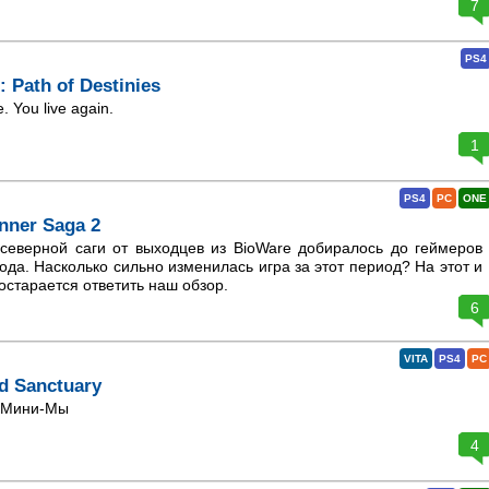
7
PS4
: Path of Destinies
. You live again.
1
PS4
PC
ONE
nner Saga 2
еверной саги от выходцев из BioWare добиралось до геймеров
года. Насколько сильно изменилась игра за этот период? На этот и
остарается ответить наш обзор.
6
VITA
PS4
PC
d Sanctuary
и Мини-Мы
4