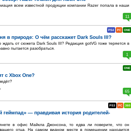
иация всем известной продукции компании Razer попала в наши
11
PS4
PC
ONE
ня в природе: О чём расскажет Dark Souls III?
о ждать от сюжета Dark Souls III? Редакция gotVG тоже теряется в
 равно пытается разобраться.
1
ONE
т с Xbox One?
ведёт?
а
65
PS3
PC
360
й геймпад» — правдивая история родителей-
янете в офис Майкла Джонсона, то едва ли поверите, что он
 вашего отца. На самом видном месте в помещении находится