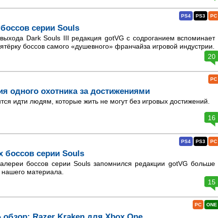
PS4
PS3
PC
 боссов серии Souls
ыхода Dark Souls III редакция gotVG с содроганием вспоминает
ятёрку боссов самого «душевного» франчайза игровой индустрии.
20
PC
ия одного охотника за достижениями
тся идти людям, которые жить не могут без игровых достижений.
16
PS4
PS3
PC
х боссов серии Souls
галереи боссов серии Souls запомнился редакции gotVG больше
з нашего материала.
15
PC
ONE
 обзор: Razer Kraken для Xbox One