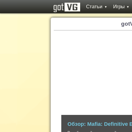
Статьи
Игры
▼
▼
got
Обзор: Ghost of Tsushima
Невероятно стильный, но до безобразия
создателей серии inFamous.