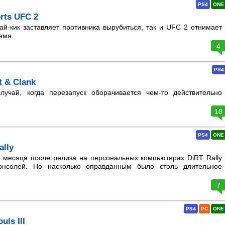
PS4
ONE
rts UFC 2
й-кик заставляет противника вырубиться, так и UFC 2 отнимает
емя.
4
PS4
t & Clank
учай, когда перезапуск оборачивается чем-то действительно
18
PS4
ONE
ally
 месяца после релиза на персональных компьютерах DiRT Rally
онсолей. Но насколько оправданным было столь длительное
7
PS4
PC
ONE
uls III