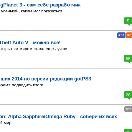
igPlanet 3 - сам себе разработчик
аленький, каким мог показаться!
5
PS4
PC
Theft Auto V - можно все!
 открытым миром стала еще лучше.
55
ших 2014 по версии редакции gotPS3
ремя подводить итоги.
26
3DS
n: Alpha Sapphire/Omega Ruby - собери их всех
й мир!