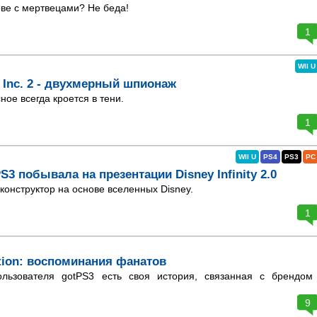
ве с мертвецами? Не беда!
1
WII U
h Inc. 2 - двухмерный шпионаж
ое всегда кроется в тени.
1
WII U
PS4
PS3
PC
S3 побывала на презентации Disney Infinity 2.0
онструктор на основе вселенных Disney.
1
ation: воспоминания фанатов
льзователя gotPS3 есть своя история, связанная с брендом
9