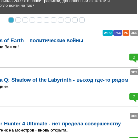
WII U
PS4
PC
3DS
ns of Earth – политические войны
ли Земли!
2
3DS
a Q: Shadow of the Labyrinth - выход где-то рядом
ни».
7
3DS
r Hunter 4 Ultimate - нет предела совершенству
ник на монстров» вновь открыта.