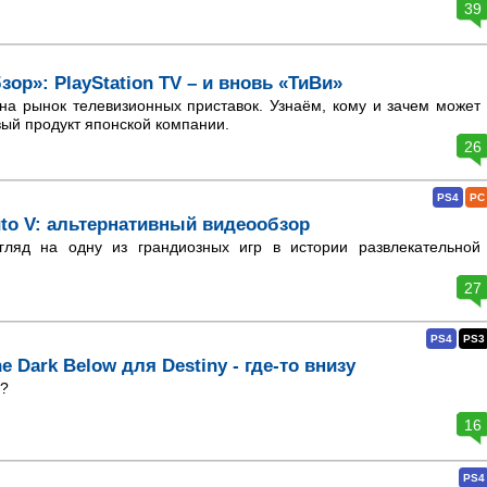
39
ор»: PlayStation TV – и вновь «ТиВи»
на рынок телевизионных приставок. Узнаём, кому и зачем может
ый продукт японской компании.
26
PS4
PC
uto V: альтернативный видеообзор
ляд на одну из грандиозных игр в истории развлекательной
27
PS4
PS3
e Dark Below для Destiny - где-то внизу
о?
16
PS4