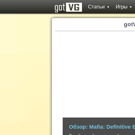
Статьи
Игры
▼
▼
got
Обзор: Ghost of Tsushima
Невероятно стильный, но до безобразия
создателей серии inFamous.