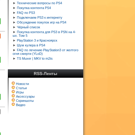
►
Технические вопросы по PS4
►
Покупка контента PS4
►
FAQ по PS3
►
Подключаем PS3 к интернету
►
Обсуждение покупок игр на PS4
►
Чёрный список
►
Покупка контента для PS3 в PSN на 4-
ых. Том 5
►
PlayStation 3 и Красноярск
►
Шум кулера в PS4
►
FAQ по лечению PlayStation3 от желтого
огня смерти (YLoD)
►
TS Muxer | MKV to m2ts
RSS-Ленты
Новости
Статьи
Игры
Аксессуары
Скриншоты
Видео