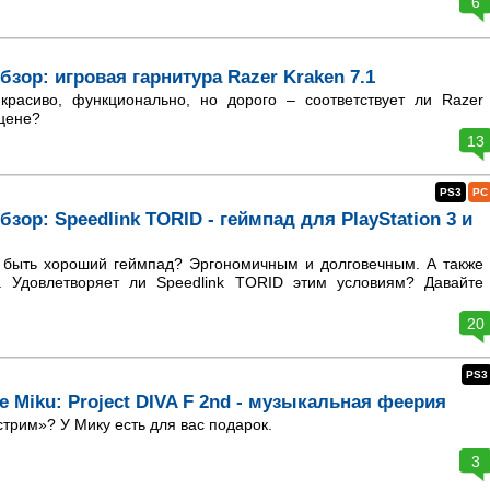
6
зор: игровая гарнитура Razer Kraken 7.1
красиво, функционально, но дорого – соответствует ли Razer
 цене?
13
PS3
PC
зор: Speedlink TORID - геймпад для PlayStation 3 и
быть хороший геймпад? Эргономичным и долговечным. А также
. Удовлетворяет ли Speedlink TORID этим условиям? Давайте
20
PS3
e Miku: Project DIVA F 2nd - музыкальная феерия
рим»? У Мику есть для вас подарок.
3