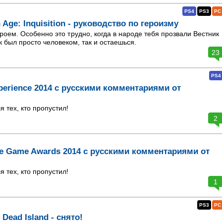
PS4
PS3
PC
Age: Inquisition - руководство по героизму
роем. Особенно это трудно, когда в народе тебя прозвали Вестник
к был просто человеком, так и остаешься.
23
PS4
xperience 2014 с русскими комментариями от
 тех, кто пропустил!
2
e Game Awards 2014 с русскими комментариями от
 тех, кто пропустил!
1
PS3
PC
Dead Island - снято!