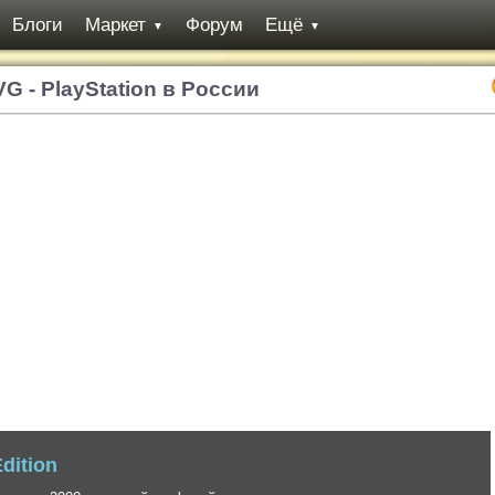
Блоги
Маркет
Форум
Ещё
▼
▼
VG - PlayStation в России
 вторичный экшен в антураже феодальной Японии от