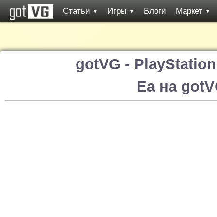
Статьи
Игры
Блоги
Маркет
▼
▼
▼
gotVG - PlayStatio
Ea на got