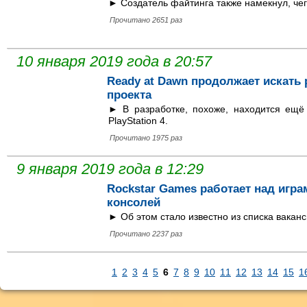
► Создатель файтинга также намекнул, чег
Прочитано 2651 раз
10 января 2019 года в 20:57
Ready at Dawn продолжает искать 
проекта
► В разработке, похоже, находится ещё
PlayStation 4.
Прочитано 1975 раз
9 января 2019 года в 12:29
Rockstar Games работает над игр
консолей
► Об этом стало известно из списка вакан
Прочитано 2237 раз
1
2
3
4
5
6
7
8
9
10
11
12
13
14
15
1