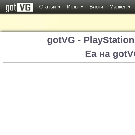
Статьи
Игры
Блоги
Маркет
▼
▼
▼
gotVG - PlayStatio
Ea на got