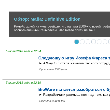
Обзор: Ghost of Tsushima
Невероятно стильный, но до безобразия вторичный экшен в антура
создателей серии inFamous.
5 июля 2018 года в 12:34
Следующую игру Йозефа Фареса то
► A Way Out стала началом тесного сотруд
Прочитано 1383 раза
5 июля 2018 года в 12:19
BioWare пытается разобраться с 
► Разработчики размышляют над тем, как 
Прочитано 1945 раз