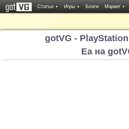
Статьи
Игры
Блоги
Маркет
▼
▼
▼
gotVG - PlayStatio
Ea на got