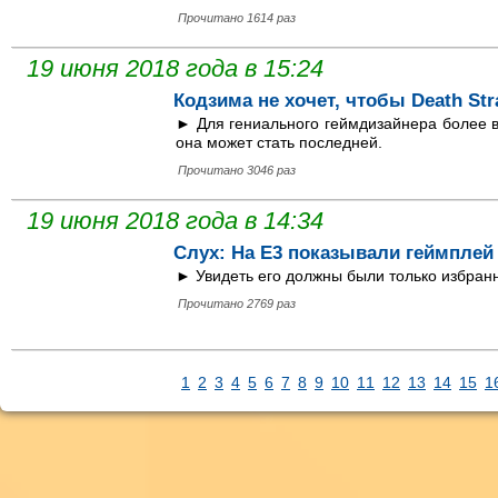
Прочитано 1614 раз
19 июня 2018 года в 15:24
Кодзима не хочет, чтобы Death St
► Для гениального геймдизайнера более важ
она может стать последней.
Прочитано 3046 раз
19 июня 2018 года в 14:34
Слух: На Е3 показывали геймплей 
► Увидеть его должны были только избранн
Прочитано 2769 раз
1
2
3
4
5
6
7
8
9
10
11
12
13
14
15
1