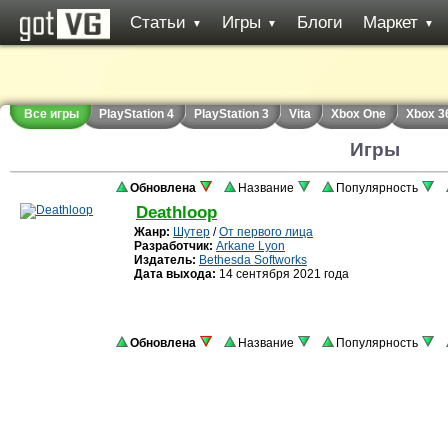
Статьи
Игры
Блоги
Маркет
▼
▼
▼
Все игры
PlayStation 4
PlayStation 3
Vita
Xbox One
Xbox 3
Игры
Обновлена
Название
Популярность
Deathloop
Жанр:
Шутер
/
От первого лица
Разработчик:
Arkane Lyon
Издатель:
Bethesda Softworks
Дата выхода:
14 сентября 2021 года
Обновлена
Название
Популярность