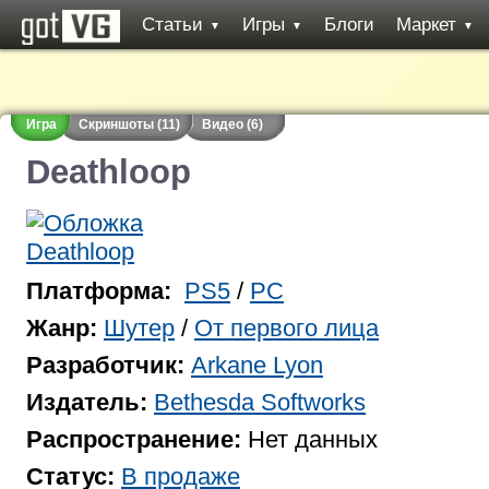
Статьи
Игры
Блоги
Маркет
▼
▼
▼
Игра
Скриншоты (11)
Видео (6)
Deathloop
Платформа:
PS5
/
PC
Жанр:
Шутер
/
От первого лица
Разработчик:
Arkane Lyon
Издатель:
Bethesda Softworks
Распространение:
Нет данных
Статус:
В продаже