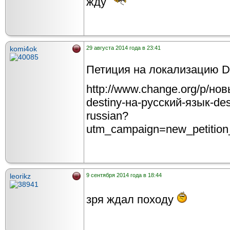
жду
komi4ok
29 августа 2014 года в 23:41
Петиция на локализацию De
http://www.change.org/p/но
destiny-на-русский-язык-desti
russian?
utm_campaign=new_petition
leorikz
9 сентября 2014 года в 18:44
зря ждал походу