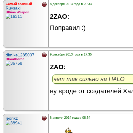
Самый главный
8 декабря 2013 года в 20:33
Ruysaki
Ultima Weapon
2ZAO:
Поправил :)
dimjke1285007
9 декабря 2013 года в 17:35
Bloodborne
ZAO:
чет так сильно на HALO
ну вроде от создателей Ха
leorikz
8 апреля 2014 года в 08:34