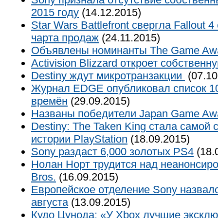
2015 году
(14.12.2015)
Star Wars Battlefront свергла Fallout
чарта продаж
(24.11.2015)
Объявлены номинанты The Game Awa
Activision Blizzard откроет собствен
Destiny ждут микротранзакции
(07.10
Журнал EDGE опубликовал список 10
времён
(29.09.2015)
Названы победители Japan Game Aw
Destiny: The Taken King стала самой 
истории PlayStation
(18.09.2015)
Sony раздаст 6,000 золотых PS4
(18.
Нолан Норт трудится над неанонсир
Bros.
(16.09.2015)
Европейское отделение Sony назвал
августа
(13.09.2015)
Кудо Цунода: «У Xbox лучшие эксклю