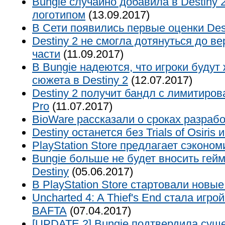
Bungie случайно добавила в Destiny 
логотипом
(13.09.2017)
В Сети появились первые оценки Des
Destiny 2 не смогла дотянуться до в
части
(11.09.2017)
В Bungie надеются, что игроки будут
сюжета в Destiny 2
(12.07.2017)
Destiny 2 получит бандл с лимитиро
Pro
(11.07.2017)
BioWare рассказали о сроках разраб
Destiny останется без Trials of Osiris 
PlayStation Store предлагает сэконо
Bungie больше не будет вносить гей
Destiny
(05.06.2017)
В PlayStation Store стартовали новые
Uncharted 4: A Thief's End стала игро
BAFTA
(07.04.2017)
[UPDATE 2] Bungie подтвердила суще