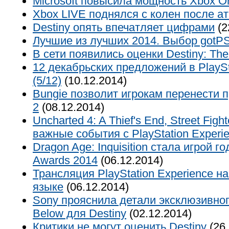
Microsoft повысила мощность Xbox O
Xbox LIVE поднялся с колен после ат
Destiny опять впечатляет цифрами
(2
Лучшие из лучших 2014. Выбор gotPS
В сети появились оценки Destiny: The
12 декабрьских предложений в PlaySt
(5/12)
(10.12.2014)
Bungie позволит игрокам перенести п
2
(08.12.2014)
Uncharted 4: A Thief's End, Street Figh
важные события с PlayStation Experi
Dragon Age: Inquisition стала игрой 
Awards 2014
(06.12.2014)
Трансляция PlayStation Experience н
языке
(06.12.2014)
Sony прояснила детали эксклюзивног
Below для Destiny
(02.12.2014)
Критики не могут оценить Destiny
(26.