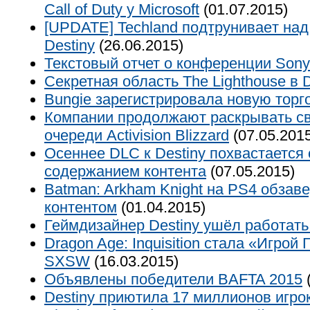
Call of Duty у Microsoft
(01.07.2015)
[UPDATE] Techland подтруниваeт над
Destiny
(26.06.2015)
Текстовый отчет о конференции Sony
Cекретная область The Lighthouse в D
Bungie зарегистрировала новую тор
Компании продолжают раскрывать св
очереди Activision Blizzard
(07.05.201
Осеннее DLC к Destiny похвастаетс
содержанием контента
(07.05.2015)
Batman: Arkham Knight на PS4 обзав
контентом
(01.04.2015)
Геймдизайнер Destiny ушёл работать
Dragon Age: Inquisition стала «Игрой
SXSW
(16.03.2015)
Объявлены победители BAFTA 2015
(
Destiny приютила 17 миллионов игро