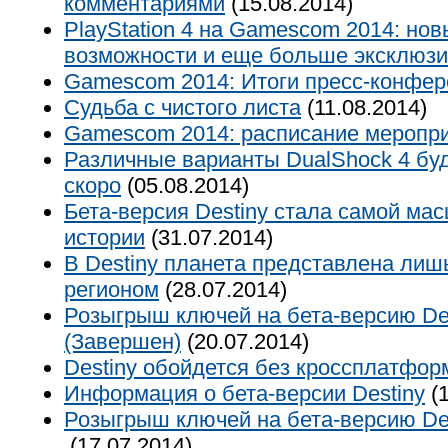
комментариями
(15.08.2014)
PlayStation 4 на Gamescom 2014: но
возможности и еще больше эксклюзи
Gamescom 2014: Итоги пресс-конфер
Судьба с чистого листа
(11.08.2014)
Gamescom 2014: расписание меропр
Различные варианты DualShock 4 бу
скоро
(05.08.2014)
Бета-версия Destiny стала самой ма
истории
(31.07.2014)
В Destiny планета представлена лиш
регионом
(28.07.2014)
Розыгрыш ключей на бета-версию Des
(Завершен)
(20.07.2014)
Destiny обойдется без кроссплатфо
Информация о бета-версии Destiny
(1
Розыгрыш ключей на бета-версию Des
(17.07.2014)