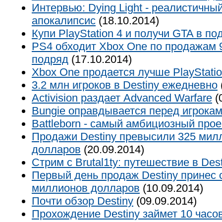
Интервью: Dying Light - реалистичны
апокалипсис
(18.10.2014)
Купи PlayStation 4 и получи GTA в по
PS4 обходит Xbox One по продажам 
подряд
(17.10.2014)
Xbox One продается лучше PlayStatio
3.2 млн игроков в Destiny ежедневно
Activision раздает Advanced Warfare
(
Bungie оправдывается перед игрока
Battleborn - самый амбициозный прое
Продажи Destiny превысили 325 мил
долларов
(20.09.2014)
Стрим с Brutal1ty: путешествие в Des
Первый день продаж Destiny принес 
миллионов долларов
(10.09.2014)
Почти обзор Destiny
(09.09.2014)
Прохождение Destiny займет 10 часо