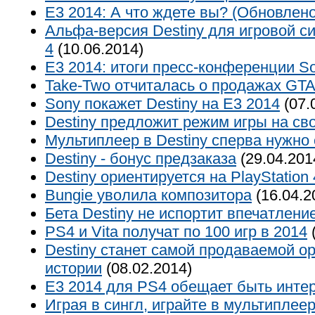
E3 2014: А что ждете вы? (Обновлено
Альфа-версия Destiny для игровой си
4
(10.06.2014)
E3 2014: итоги пресс-конференции S
Take-Two отчиталась о продажах GTA
Sony покажет Destiny на E3 2014
(07.
Destiny предложит режим игры на сво
Мультиплеер в Destiny сперва нужно
Destiny - бонус предзаказа
(29.04.201
Destiny ориентируется на PlayStation 
Bungie уволила композитора
(16.04.2
Бета Destiny не испортит впечатлени
PS4 и Vita получат по 100 игр в 2014
(
Destiny станет самой продаваемой ор
истории
(08.02.2014)
Е3 2014 для PS4 обещает быть инте
Играя в сингл, играйте в мультиплее