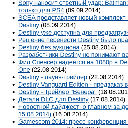
Sony наносит ответный удар: Batman:
только для PS4
(09.09.2014)
SCEA представляет новый комплект –
Destiny
(08.09.2014)
Destiny уже доступна для предзагруз
Решение перенести Destiny было пр
Destiny без аукциона
(25.08.2014)
Разработчики Destiny не понимают в
Фил Спенсер надеется на 1080p в Des
One
(22.08.2014)
Destiny - лаунч-трейлер
(22.08.2014)
Destiny Vanguard Edition - предзаказ
Destiny - Трейлер "Венера"
(18.08.201
Детали DLC для Destiny
(17.08.2014)
Новостной дайджест: о главном за де
15.08.2014)
(16.08.2014)
Gamescom 2014: пресс-конференция