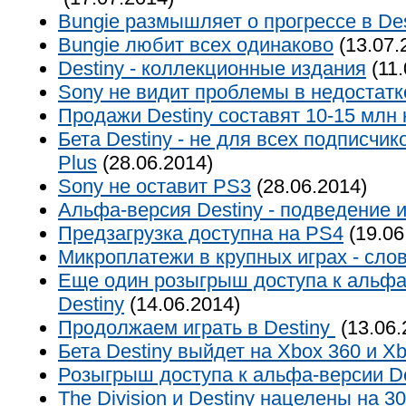
Bungie размышляет о прогрессе в Des
Bungie любит всех одинаково
(13.07.
Destiny - коллекционные издания
(11.
Sony не видит проблемы в недостатк
Продажи Destiny составят 10-15 млн 
Бета Destiny - не для всех подписчико
Plus
(28.06.2014)
Sony не оставит PS3
(28.06.2014)
Альфа-версия Destiny - подведение 
Предзагрузка доступна на PS4
(19.06
Микроплатежи в крупных играх - cло
Еще один розыгрыш доступа к альфа
Destiny
(14.06.2014)
Продолжаем играть в Destiny
(13.06.
Бета Destiny выйдет на Xbox 360 и X
Розыгрыш доступа к альфа-версии De
The Division и Destiny нацелены на 30