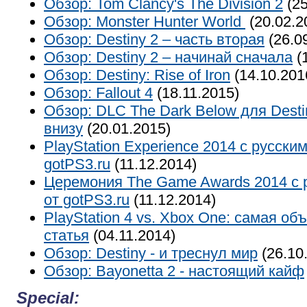
Обзор: Tom Clancy's The Division 2
(25
Обзор: Monster Hunter World
(20.02.2
Обзор: Destiny 2 – часть вторая
(26.0
Обзор: Destiny 2 – начинай сначала
(
Обзор: Destiny: Rise of Iron
(14.10.201
Обзор: Fallout 4
(18.11.2015)
Обзор: DLC The Dark Below для Destin
внизу
(20.01.2015)
PlayStation Experience 2014 с русск
gotPS3.ru
(11.12.2014)
Церемония The Game Awards 2014 с 
от gotPS3.ru
(11.12.2014)
PlayStation 4 vs. Xbox One: самая об
статья
(04.11.2014)
Обзор: Destiny - и треснул мир
(26.10
Обзор: Bayonetta 2 - настоящий кайф
Special: