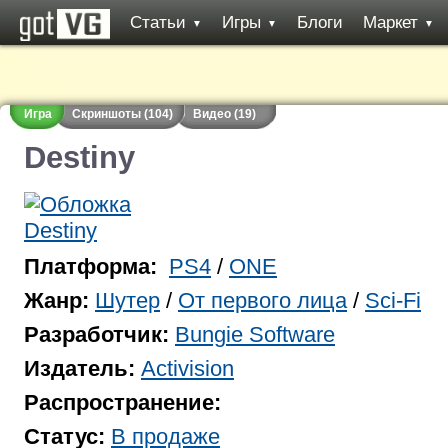
Статьи
Игры
Блоги
Маркет
▼
▼
▼
Игра
Скриншоты (104)
Видео (19)
Destiny
Платформа:
PS4
/
ONE
Жанр:
Шутер
/
От первого лица
/
Sci-Fi
Разработчик:
Bungie Software
Издатель:
Activision
Распространение:
Статус:
В продаже