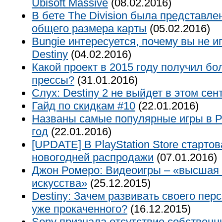
Ubisoft Massive
(08.02.2016)
В бете The Division была представле
общего размера карты
(05.02.2016)
Bungie интересуется, почему вы не и
Destiny
(04.02.2016)
Какой проект в 2015 году получил бо
прессы?
(31.01.2016)
Слух: Destiny 2 не выйдет в этом сен
Гайд по скидкам #10
(22.01.2016)
Названы самые популярные игры в Pla
год
(22.01.2016)
[UPDATE] В PlayStation Store старто
новогодней распродажи
(07.01.2016)
Джон Ромеро: Видеоигры – «высшая
искусства»
(25.12.2015)
Destiny: Зачем развивать своего пер
уже прокаченного?
(16.12.2015)
Sony признала отсутствие собственны