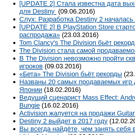
[UPDATE 2] Стала известна дата вых
для Destiny
(09.06.2016)
Слух: Разработка Destiny 2 началась
[UPDATE 2] В PlayStation Store стар
распродажа»
(23.03.2016)
Tom Clancy's The Division бьёт рекор
The Division стала самой продаваемой
В The Division невозможно пройти ск
игроков
(09.03.2016)
«Бета» The Division бьёт рекорды
(23.
Названы 20 самых продаваемых игр 
Японии
(18.02.2016)
Ведущий сценарист Mass Effect: And
Bungie
(16.02.2016)
Activision жалуется на продажи Guitar
Destiny 2 выйдет в 2017 году
(12.02.2
Вы всегда найдёте, чем занять себя в