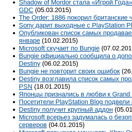
Shadow of Mordor стала «Игрой Года»
GDC
(05.03.2015)
The Order: 1886 покорил британские 
Sony дарит выходные с PlayStation P
Опубликован список самых продавае
январе
(10.02.2015)
Microsoft скучает по Bungie
(07.02.201
Bungie официально сообщила о допо
Destiny
(06.02.2015)
Bungie не повторит своих ошибок
(26
Destiny возглавила список самых пр
PSN
(18.01.2015)
Японцы признались в любви к Grand T
Посетители PlayStation Blog подвели 
Destiny получит крупный аддон
(05.01
Microsoft всерьез задумалась о безо
серверов
(04.01.2015)