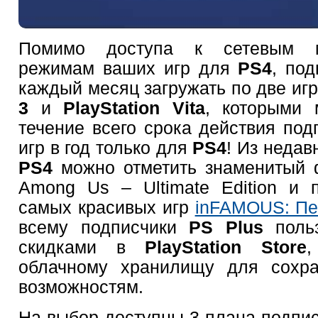
Помимо доступа к сетевым мн
режимам ваших игр для
PS4
, по
каждый месяц загружать по две иг
3
и
PlayStation Vita
, которыми 
течение всего срока действия под
игр в год только для
PS4
! Из недав
PS4
можно отметить знаменитый фа
Among Us – Ultimate Edition и 
самых красивых игр
inFAMOUS: Пе
всему подписчики
PS Plus
польз
скидками в
PlayStation Store
,
облачному хранилищу для сохра
возможностям.
На выбор доступны 3 плана подпи