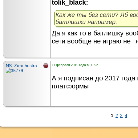
tolik_black:
Как же ты без сети? Яб во
батлишки например.
Да я как то в батлишку воо
сети вообще не играю не тя
NS_Zarathustra
11 февраля 2015 года в 00:52
А я подписан до 2017 года
платформы
1
2
3
4