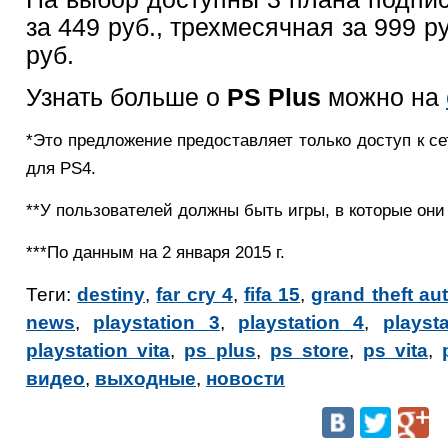
за 449 руб., трехмесячная за 999 ру
руб.
Узнать больше о
PS Plus
можно на
*Это предложение предоставляет только доступ к с
для PS4.
**У пользователей должны быть игры, в которые они 
***По данным на 2 января 2015 г.
Теги:
destiny
,
far cry 4
,
fifa 15
,
grand theft au
news
,
playstation 3
,
playstation 4
,
playst
playstation vita
,
ps plus
,
ps store
,
ps vita
,
видео
,
выходные
,
новости