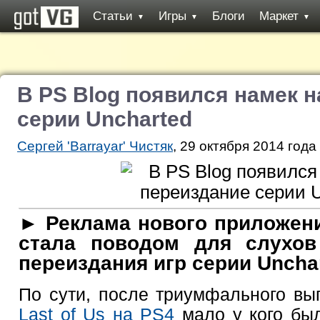
Статьи
Игры
Блоги
Маркет
▼
▼
▼
В PS Blog появился намек н
серии Uncharted
Сергей 'Barrayar' Чистяк
, 29 октября 2014 года
► Реклама нового приложен
стала поводом для слухов
переиздания игр серии Unchar
По сути, после триумфального в
Last of Us на PS4
мало у кого был