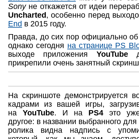
Sony
не откажется от идеи перера
Uncharted
, особенно перед выход
End
в 2015 году.
Правда, до сих пор официально об 
однако сегодня
на странице PS Bl
выходе приложения
YouTube
д
прикрепили очень занятный скринш
На скриншоте демонстрируется в
кадрами из вашей игры, загрузи
на
YouTube
. И на
PS4
это уже
другое: в названии выбранного дл
ролика видна надпись с упо
который, как мы знаем, досту