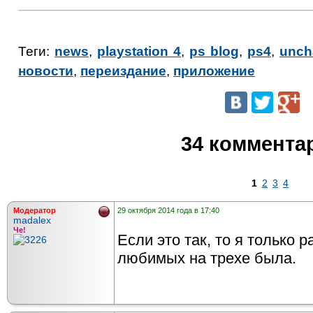
Теги:
news
,
playstation 4
,
ps blog
,
ps4
,
unch
новости
,
переиздание
,
приложение
34 коммента
1
2
3
4
Модератор
29 октября 2014 года в 17:40
madalex
Че!
Если это так, то я только р
любимых на трехе была.