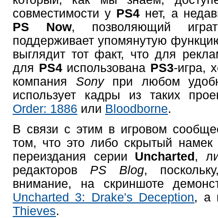
совместимости у
PS4
нет, а неда
PS Now
, позволяющий иг
поддерживает упомянутую функцию
выглядит тот факт, что для рекл
для
PS4
использована
PS3
-игра, 
компания
Sony
при любом удобн
использует кадры из таких прое
Order: 1886
или
Bloodborne
.
В связи с этим в игровом сообще
том, что это либо скрытый наме
переиздания серии
Uncharted
, л
редакторов
PS Blog
, поскольк
внимание, на скриншоте демонс
Uncharted 3: Drake's Deception
, а
Thieves
.