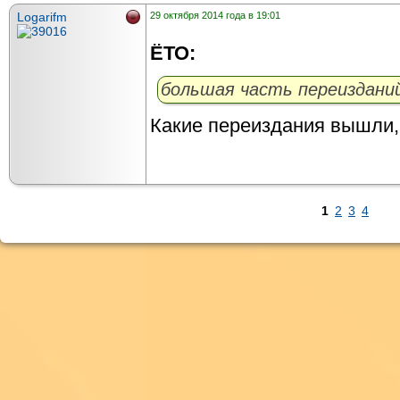
Logarifm
29 октября 2014 года в 19:01
ЁТО:
большая часть переизданий
Какие переиздания вышли, 
1
2
3
4