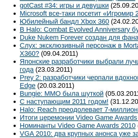
gotCast #34: игры и девушки
(25.09.2
Microsoft все-таки посетит «Игромир
Юбилейный бандл Xbox 360
(24.02.2
В Halo: Combat Evolved Anniversary б
Duke Nukem Forever создан для фан
Слух: эксклюзивный персонаж в Mort
X360?
(09.04.2011)
Японские разработчики выбрали луч
года
(23.03.2011)
Prey 2: разработчики черпали вдохнов
Edge
(20.03.2011)
Bungie: MMO была шуткой
(05.03.201
С наступающим 2011 годом!
(31.12.20
Halo: Reach преодолевает 7-миллио
Итоги церемонии Video Game Awards
Номинанты Video Game Awards 2010
VGA 2010: два крупных анонса уже з