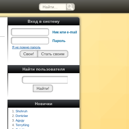
Вход в систему
Ник или e-mail
Пароль
Я не помню пароль
Найти пользователя
Новички
1.
Shohruh
2.
Dortizlae
3.
Agygy
4.
TerryKing