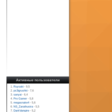
Активные пользователи
1.
Ruysaki
- 9,5
2.
ps3igrushki
- 7,6
3.
sanyai
- 6,4
4.
Pro Gamer
- 5,8
5.
megasnake4
- 5,6
6.
NS_Zarathustra
- 5,5
7.
DarkVampire
- 5,2