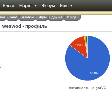
Блоги
Маркет
Форум
Ещё
▼
▼
емы
Блог
Альбом
Игры
Друзья
Игнор
weswod - профиль
Форум
а
Статьи
Активность на gotVG