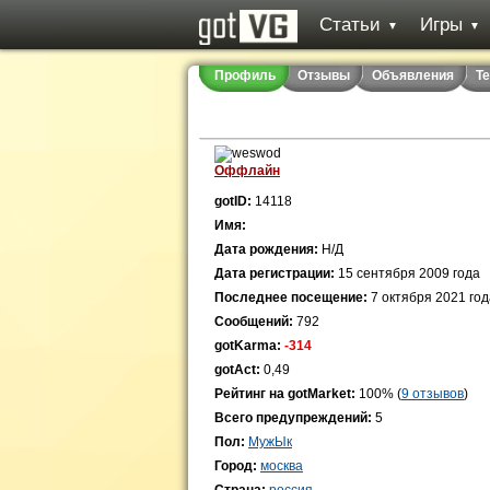
Статьи
Игры
▼
▼
Профиль
Отзывы
Объявления
Т
Оффлайн
gotID:
14118
Имя:
Дата рождения:
Н/Д
Дата регистрации:
15 сентября 2009 года
Последнее посещение:
7 октября 2021 год
Сообщений:
792
gotKarma:
-314
gotAct:
0,49
Рейтинг на gotMarket:
100% (
9 отзывов
)
Всего предупреждений:
5
Пол:
МужЫк
Город:
москва