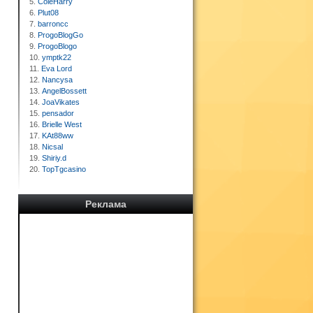
5.
ColeHarry
6.
Plut08
7.
barroncc
8.
ProgoBlogGo
9.
ProgoBlogo
10.
ymptk22
11.
Eva Lord
12.
Nancysa
13.
AngelBossett
14.
JoaVikates
15.
pensador
16.
Brielle West
17.
KAt88ww
18.
Nicsal
19.
Shiriy.d
20.
TopTgcasino
Реклама