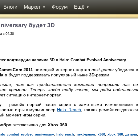
Блоги
Маркет
Форум
Ещё
▼
▼
niversary будет 3D
а в 04:30
mer
подтвердил наличие 3D в Halo: Combat Evolved Anniversary.
GamesCom 2011
немецкий интернет-портал
next-gamer
убедился 
Halo
будет поддерживать популярный ныне
3D
-режим.
ньше, так как представители компании попросили нас н
ше времени. Теперь, когда табу снято, мы рады поделиться
ует ситуацию интернет-портал.
ry
- ремейк первой части серии с заметными изменениями в
жностью игры в мультиплеер
Halo: Reach
, так как ремейк создавалс
ый момент игры серии.
оября
эксклюзивно для
Xbox 360
.
alo combat evolved anniversary
,
halo reach
,
next-gamer
,
x360
,
xbox 360
,
детали
,