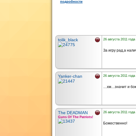
подробности
tolik_black
26 августа 2011 года 
За игру рад,а нали
Yanker-chan
26 августа 2011 года 
....хм....значит и 
The DEADMAN
26 августа 2011 года 
Guns Of The Patriots!
Божественно!