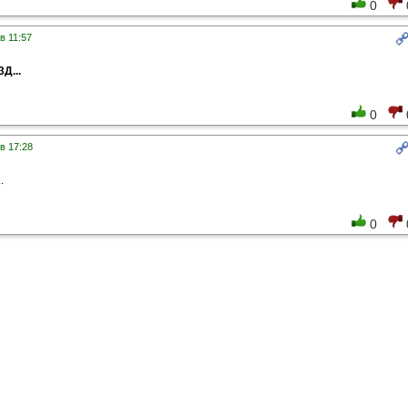
0
в 11:57
Д...
0
в 17:28
.
0