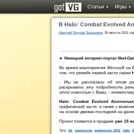
Статьи
Игры
▼
▼
В Halo: Combat Evolved An
Дмитрий 'Ruysaki' Бышонков
, 26 августа 2011 год
► Немецкий интернет-портал
Next-Ga
Во время мероприятия
Microsoft
на
том, что ремейк первой части серии
-
Мы не рассказали об этом ра
раскрывать эту подробность рань
этой новостью с Вами
, - комментир
Halo: Combat Evolved Anniversa
графической части, а также с возмо
на основе движка последней на данн
Проект появится в продаже
уже 15 н
Теги:
3d
,
gamescom
,
gamescom 2011
,
halo
,
h