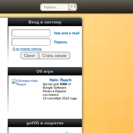
Вход в систему
Ник или e-mail
Пароль
Я не помню пароль
в
Об игре
Halo: Reach
е
Шутер для
X360
от
Bungie Software.
Релиз в Европе
состоялся
14 сентября 2010 года.
я
gotVG в соцсетях