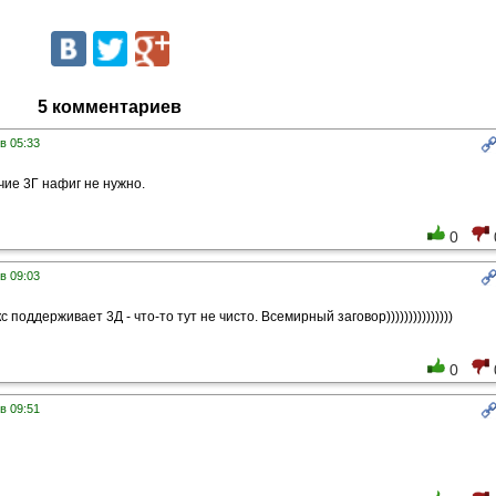
5 комментариев
в 05:33
чие 3Г нафиг не нужно.
0
в 09:03
бокс поддерживает 3Д - что-то тут не чисто. Всемирный заговор)))))))))))))))
0
в 09:51