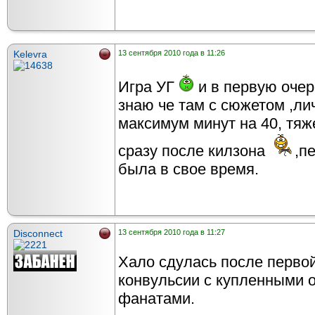
Kelevra
13 сентября 2010 года в 11:26
Игра УГ
и в первую очер
знаю че там с сюжетом ,ли
максимум минут на 40, тяж
сразу после килзона
,п
была в свое время.
Disconnect
13 сентября 2010 года в 11:27
Хало сдулась после перво
конвульсии с купленными 
фанатами.