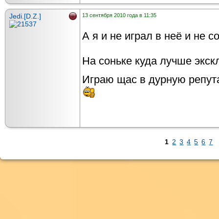
Jedi.[D.Z.]
13 сентября 2010 года в 11:35
А я и не играл в неё и не с
На соньке куда лучше экс
Играю щас в дурную репут
1
2
3
4
5
6
7