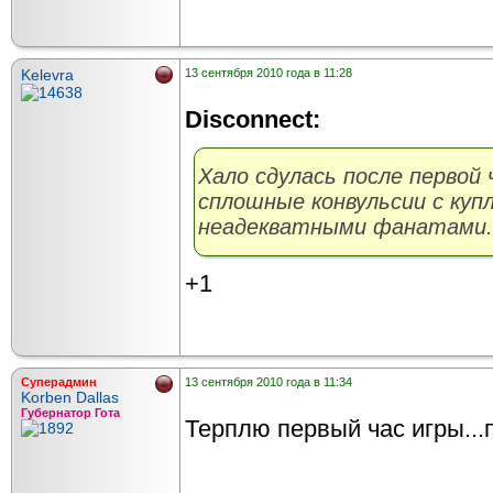
Kelevra
13 сентября 2010 года в 11:28
Disconnect:
Хало сдулась после первой
сплошные конвульсии с куп
неадекватными фанатами.
+1
Суперадмин
13 сентября 2010 года в 11:34
Korben Dallas
Губернатор Гота
Терплю первый час игры...п