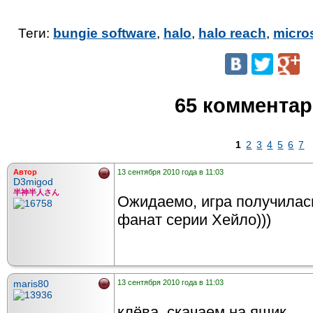
Теги:
bungie software
,
halo
,
halo reach
,
micro
65 коммента
1
2
3
4
5
6
7
Автор
13 сентября 2010 года в 11:03
D3migod
半神半人さん
Ожидаемо, игра получилась
фанат серии Хейло)))
maris80
13 сентября 2010 года в 11:03
клёва. скачаем на ящик.