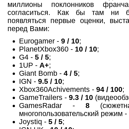
миллионы поклонников франч
согласиться. Как бы там ни 
появляться первые оценки, выст
перед Вами:
Eurogamer -
9 / 10
;
PlanetXbox360 -
10 / 10
;
G4 -
5 / 5
;
1UP -
A+
;
Giant Bomb -
4 / 5
;
IGN -
9.5 / 10
;
Xbox360Achivements -
94 / 100
;
GameTrailers -
9.3 / 10
(видеообз
GamesRadar -
8
(сюжет
многопользовательский режим -
Joystiq -
5 / 5
;