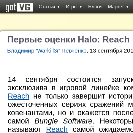
Статьи
Игры
Блоги
Маркет
▼
▼
▼
Первые оценки Halo: Reach
Владимир 'Warkill3r' Певченко
, 13 сентября 201
14 сентября состоится запу
эксклюзива в игровой линейке к
Reach
не только завершит истори
ожесточенных сериях сражений м
ковенантами, но и окажется пос
самой
Bungie Software
. Некотор
называют
Reach
самой ожидаемой