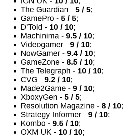
IGN UK -
10 / 10
;
The Guardian -
5 / 5
;
GamePro -
5 / 5
;
D’Toid -
10 / 10
;
Machinima -
9.5 / 10
;
Videogamer -
9 / 10
;
NowGamer -
9.4 / 10
;
GameZone -
8.5 / 10
;
The Telegraph -
10 / 10
;
CVG -
9.2 / 10
;
Made2Game -
9 / 10
;
XboxyGen -
5 / 5
;
Resolution Magazine -
8 / 10
;
Strategy Informer -
9 / 10
;
Kombo -
9.5 / 10
;
OXM UK -
10 / 10
;