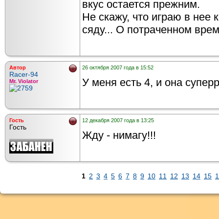
вкус остается прежним.
Не скажу, что играю в нее 
сяду... О потраченном вре
Автор
26 октября 2007 года в 15:52
Racer-94
У меня есть 4, и она супер
Mr. Violator
Гость
12 декабря 2007 года в 13:25
Гость
Жду - нимагу!!!
1
2
3
4
5
6
7
8
9
10
11
12
13
14
15
1