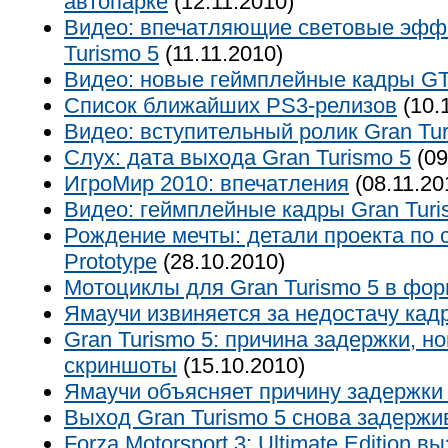
автопарке
(12.11.2010)
Видео: впечатляющие световые эффе
Turismo 5
(11.11.2010)
Видео: новые геймплейные кадры G
Список ближайших PS3-релизов
(10.
Видео: вступительный ролик Gran Tur
Слух: дата выхода Gran Turismo 5
(09
ИгроМир 2010: впечатления
(08.11.20
Видео: геймплейные кадры Gran Turi
Рождение мечты: детали проекта по
Prototype
(28.10.2010)
Мотоциклы для Gran Turismo 5 в фо
Ямаучи извиняется за недостачу кад
Gran Turismo 5: причина задержки, н
скриншоты
(15.10.2010)
Ямаучи объясняет причину задержки 
Выход Gran Turismo 5 снова задержи
Forza Motorsport 3: Ultimate Edition 