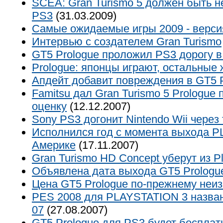
SCEA: Gran Turismo 5 должен быть н
PS3
(31.03.2009)
Самые ожидаемые игры 2009 - верси
Интервью с создателем Gran Turismo
GT5 Prologue проложил PS3 дорогу в
Prologue: японцы играют, остальные 
Апдейт добавит повреждения в GT5 
Famitsu дал Gran Turismo 5 Prologue
оценку
(12.12.2007)
Sony PS3 догонит Nintendo Wii через 
Исполнился год с момента выхода P
Америке
(17.11.2007)
Gran Turismo HD Concept уберут из Pl
Объявлена дата выхода GT5 Prologu
Цена GT5 Prologue по-прежнему неи
PES 2008 для PLAYSTATION 3 назва
07
(27.08.2007)
GT5 Prologue для PS3 будет бесплат