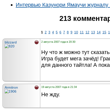
Интервью Казунори Ямаучи журналу 
213 коммента
1
2
3
4
5
6
7
8
9
10
11
12
13
14
15
1
blizzard
2 августа 2007 года в 20:30
Ну что ж можно тут сказат
Игра будет мега зачёд! Гр
для данного тайтла! А пока
Armitron
19 августа 2007 года в 21:34
Не жду.