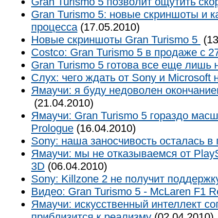
Gran Turismo 5 позволит ощутить ск
Gran Turismo 5: новые скриншоты и к
процесса
(17.05.2010)
Новые скриншоты Gran Turismo 5
(13
Costco: Gran Turismo 5 в продаже с 2
Gran Turismo 5 готова все еще лишь
Слух: чего ждать от Sony и Microsoft 
Ямаучи: я буду недоволен окончание
(21.04.2010)
Ямаучи: Gran Turismo 5 гораздо мас
Prologue
(16.04.2010)
Sony: наша заносчивость осталась 
Ямаучи: мы не отказываемся от PlayS
3D
(06.04.2010)
Sony: Killzone 2 не получит поддержк
Видео: Gran Turismo 5 - McLaren F1 R
Ямаучи: искусственный интеллект соп
приблизится к реализму
(02.04.2010)