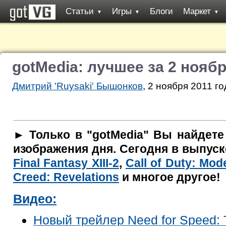
Статьи
Игры
Блоги
Маркет
▼
▼
▼
gotMedia: лучшее за 2 нояб
Дмитрий 'Ruysaki' Бышонков
, 2 ноября 2011 го
► Только в "gotMedia" Вы найдете
изображения дня. Сегодня в выпус
Final Fantasy XIII-2
,
Call of Duty: Mod
Creed: Revelations
и многое другое!
Видео:
Новый трейлер
Need for Speed: