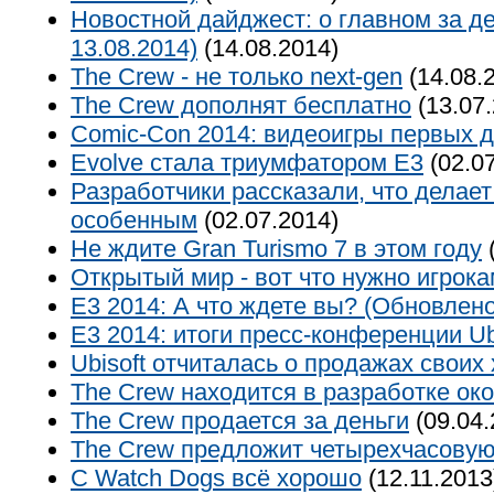
Новостной дайджест: о главном за де
13.08.2014)
(14.08.2014)
The Crew - не только next-gen
(14.08.
The Crew дополнят бесплатно
(13.07.
Comic-Con 2014: видеоигры первых 
Evolve стала триумфатором Е3
(02.07
Разработчики рассказали, что делает
особенным
(02.07.2014)
Не ждите Gran Turismo 7 в этом году
(
Открытый мир - вот что нужно игрок
E3 2014: А что ждете вы? (Обновлено
E3 2014: итоги пресс-конференции Ub
Ubisoft отчиталась о продажах своих
The Crew находится в разработке око
The Crew продается за деньги
(09.04.
The Crew предложит четырехчасовую
С Watch Dogs всё хорошо
(12.11.2013