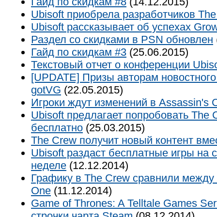
Гайд по скидкам #8
(14.12.2015)
Ubisoft приобрела разработчиков Th
Ubisoft рассказывает об успехах Gr
Раздел со скидками в PSN обновлен
Гайд по скидкам #3
(25.06.2015)
Текстовый отчет о конференции Ubiso
[UPDATE] Призы авторам новостного 
gotVG
(22.05.2015)
Игроки ждут изменений в Assassin's C
Ubisoft предлагает попробовать The 
бесплатно
(25.03.2015)
The Crew получит новый контент вме
Ubisoft раздаст бесплатные игры на
неделе
(12.12.2014)
Графику в The Crew сравнили между
One
(11.12.2014)
Game of Thrones: A Telltale Games Se
строчки чарта Steam
(08.12.2014)