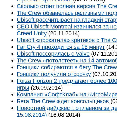
Сколько стоит полная версия The Cr
The Crew обзавелась релизными под
Ubisoft рассчитывает на гладкий ста
CEO Ubisoft Montreal извинился за н
Creed Unity
(26.11.2014)
Ubisoft «прокатила» критиков с The C
Far Cry 4 проходится за 15 минут
(14.
Ubisoft поссорилась с Valve
(07.11.201
The Crew «потолстеет» на 14 автомо
Гонщики собираются в бету The Crew
Гонщики получили отсрочку
(07.10.20
Forza Horizon 2 предлагает более 10
игры
(26.09.2014)
Компания «СофтКлаб» на «ИгроМире
Бета The Crew ждет консольщиков
(0
Новостной дайджест: о главном за де
15.08.2014)
(16.08.2014)