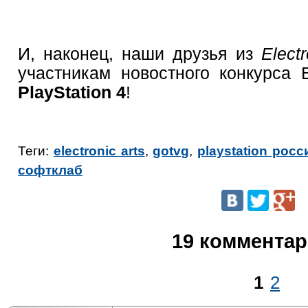
И, наконец, наши друзья из
Electr
участникам новостного конкурса Ba
PlayStation 4
!
Теги:
electronic arts
,
gotvg
,
playstation росс
софтклаб
19 коммента
1
2