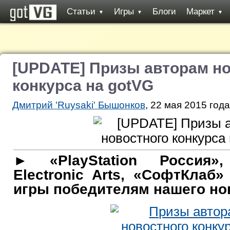
Статьи
Игры
Блоги
Маркет
▼
▼
▼
[UPDATE] Призы авторам н
конкурса на gotVG
Дмитрий 'Ruysaki' Бышонков
, 22 мая 2015 года
► «PlayStation Россия»
Electronic Arts, «СофтКлаб
игры победителям нашего нов