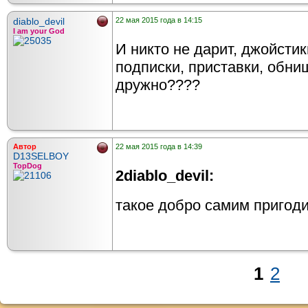
diablo_devil
22 мая 2015 года в 14:15
I am your God
И никто не дарит, джойсти
подписки, приставки, обни
дружно????
Автор
22 мая 2015 года в 14:39
D13SELBOY
TopDog
2diablo_devil:
такое добро самим пригод
1
2