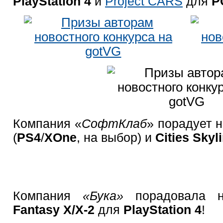
PlayStation 4
и
Project CARS
для
P
Компания «
СофтКлаб
» порадует 
(
PS4
/
X
One
, на выбор) и
Cities Skyl
Компания
«Бука»
порадовала 
Fantasy X/X-2
для
PlayStation 4
!