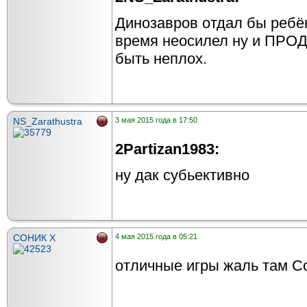
Динозавров отдал бы ребён
время неосилел ну и ПРО
быть неплох.
NS_Zarathustra
3 мая 2015 года в 17:50
2Partizan1983:
ну дак субьективно
СОНИК X
4 мая 2015 года в 05:21
отличные игры жаль там С