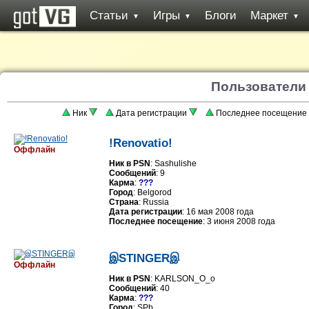
Статьи
Игры
Блоги
Маркет
▼
▼
▼
Пользователи
Ник
Дата регистрации
Последнее посещение
!Renovatio!
Оффлайн
Ник в PSN
: Sashulishe
Сообщений
: 9
Карма
:
???
Город
: Belgorod
Страна
: Russia
Дата регистрации
: 16 мая 2008 года
Последнее посещение
: 3 июня 2008 года
இSTINGERஇ
Оффлайн
Ник в PSN
: KARLSON_O_o
Сообщений
: 40
Карма
:
???
Город
: SPb