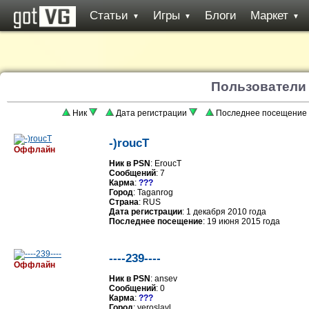
Статьи
Игры
Блоги
Маркет
▼
▼
▼
Пользователи
Ник
Дата регистрации
Последнее посещение
-)roucT
Оффлайн
Ник в PSN
: EroucT
Сообщений
: 7
Карма
:
???
Город
: Taganrog
Страна
: RUS
Дата регистрации
: 1 декабря 2010 года
Последнее посещение
: 19 июня 2015 года
----239----
Оффлайн
Ник в PSN
: ansev
Сообщений
: 0
Карма
:
???
Город
: yeroslavl