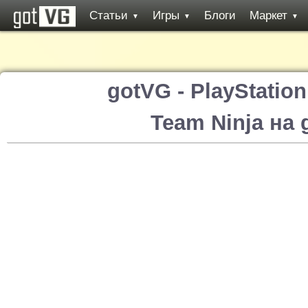
Статьи
Игры
Блоги
Маркет
▼
▼
▼
gotVG - PlayStatio
Team Ninja на