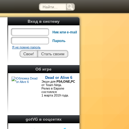
Вход в систему
Ник или e-mail
Пароль
Я не помню пароль
Об игре
Dead or Alive 6
Экшн для
PS4,ONE,PC
от Team Ninja.
Релиз в Европе
т
состоялся
1 марта 2019 года.
gotVG в соцсетях