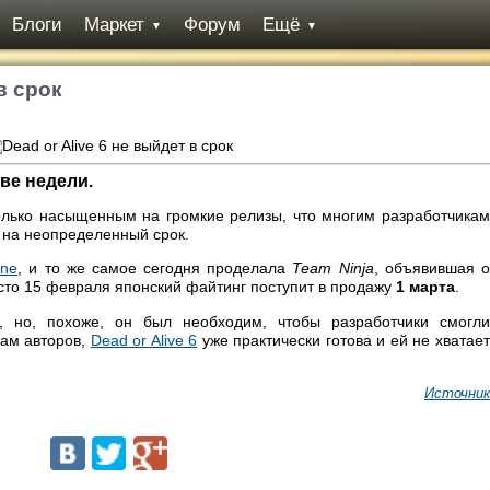
Блоги
Маркет
Форум
Ещё
▼
▼
в срок
ве недели.
олько насыщенным на громкие релизы, что многим разработчикам
 на неопределенный срок.
ne
, и то же самое сегодня проделала
Team Ninja
, объявившая о
сто 15 февраля
японский файтинг поступит в продажу
1 марта
.
 но, похоже, он был необходим, чтобы разработчики смогли
вам авторов,
Dead or Alive 6
уже практически готова и ей не хватае
Источник