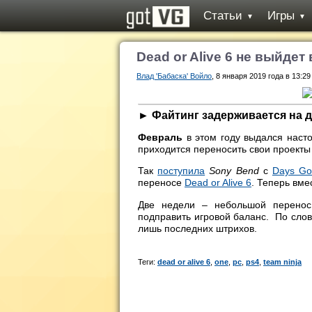
Статьи
Игры
▼
▼
Dead or Alive 6 не выйдет 
Влад 'Бабаска' Войло
, 8 января 2019 года в 13:29
► Файтинг задерживается на д
Февраль
в этом году выдался наст
приходится переносить свои проекты
Так
поступила
Sony Bend
с
Days Go
переносе
Dead or Alive 6
. Теперь вме
Две недели – небольшой перенос,
подправить игровой баланс. По сло
лишь последних штрихов.
Теги:
dead or alive 6
,
one
,
pc
,
ps4
,
team ninja