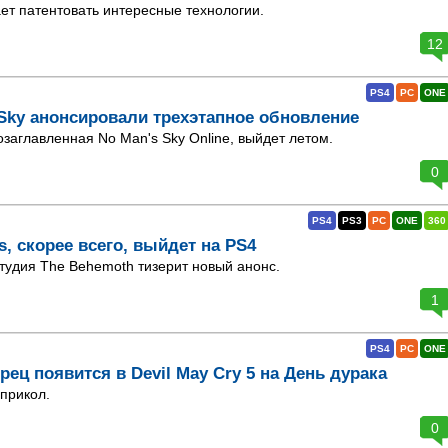
т патентовать интересные технологии.
12
PS4
PC
ONE
Sky анонсировали трехэтапное обновление
озаглавленная No Man's Sky Online, выйдет летом.
0
PS4
PS3
PC
ONE
360
s, скорее всего, выйдет на PS4
удия The Behemoth тизерит новый анонс.
1
PS4
PC
ONE
ец появится в Devil May Cry 5 на День дурака
 прикол.
0