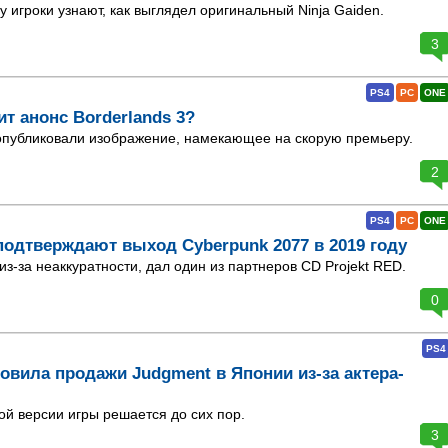
 игроки узнают, как выглядел оригинальный Ninja Gaiden.
3
PS4
PC
ONE
ит анонс Borderlands 3?
опубликовали изображение, намекающее на скорую премьеру.
2
PS4
PC
ONE
подтверждают выход Cyberpunk 2077 в 2019 году
-за неаккуратности, дал один из партнеров CD Projekt RED.
0
PS4
овила продажи Judgment в Японии из-за актера-
й версии игры решается до сих пор.
3