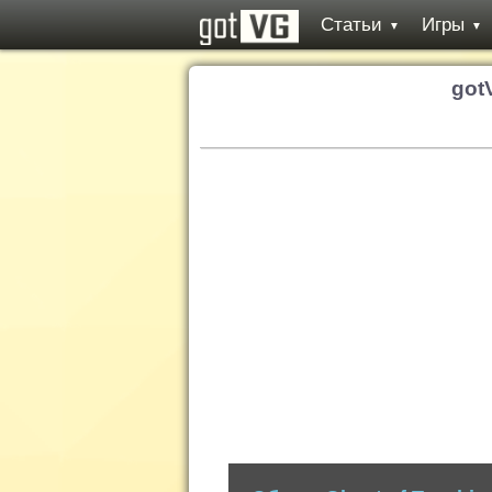
Статьи
Игры
▼
▼
got
Обзор: Ghost of Tsushima