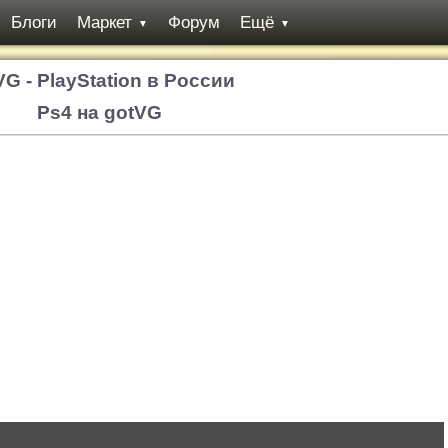
Блоги
Маркет
Форум
Ещё
▼
▼
VG - PlayStation в России
Ps4 на gotVG