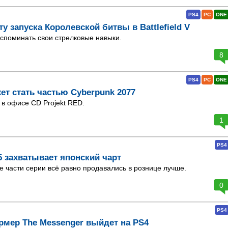
PS4
PC
ONE
ту запуска Королевской битвы в Battlefield V
споминать свои стрелковые навыки.
8
PS4
PC
ONE
ет стать частью Cyberpunk 2077
в офисе CD Projekt RED.
1
PS4
 5 захватывает японский чарт
части серии всё равно продавались в рознице лучше.
0
PS4
рмер The Messenger выйдет на PS4