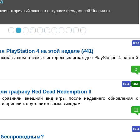
 вторичный экшен в антураже феодальной Японии от
PS4
 PlayStation 4 на этой неделе (#41)
ссказываем о самых интересных играх для PlayStation 4 на этой
0
PS4
ONE
ли графику Red Dead Redemption II
 сравнили внешний вид игры после недавнего обновления с
й и пришли к неутешительным выводам.
11
PS4
т беспроводным?