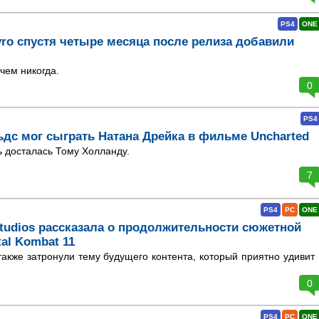
PS4
ONE
ro спустя четыре месяца после релиза добавили
чем никогда.
0
PS4
ьдс мог сыграть Натана Дрейка в фильме Uncharted
ь досталась Тому Холланду.
7
PS4
PC
ONE
tudios рассказала о продолжительности сюжетной
al Kombat 11
акже затронули тему будущего контента, который приятно удивит
0
PS4
PC
ONE