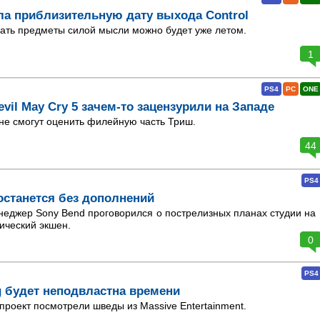
ла приблизительную дату выхода Control
ать предметы силой мысли можно будет уже летом.
1
PS4
PC
ONE
vil May Cry 5 зачем-то зацензурили на Западе
не смогут оценить филейную часть Триш.
44
PS4
останется без дополнений
еджер Sony Bend проговорился о пострелизных планах студии на
ический экшен.
0
PS4
g будет неподвластна времени
 проект посмотрели шведы из Massive Entertainment.