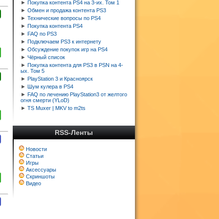
►
Покупка контента PS4 на 3-их. Том 1
►
Обмен и продажа контента PS3
►
Технические вопросы по PS4
►
Покупка контента PS4
►
FAQ по PS3
►
Подключаем PS3 к интернету
►
Обсуждение покупок игр на PS4
►
Чёрный список
►
Покупка контента для PS3 в PSN на 4-
ых. Том 5
►
PlayStation 3 и Красноярск
►
Шум кулера в PS4
►
FAQ по лечению PlayStation3 от желтого
огня смерти (YLoD)
►
TS Muxer | MKV to m2ts
RSS-Ленты
Новости
Статьи
Игры
Аксессуары
Скриншоты
Видео