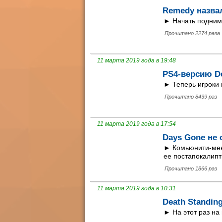
Remedy назва
► Начать подним
Прочитано 2274 раза
11 марта 2019 года в 19:48
PS4-версию De
► Теперь игроки 
Прочитано 8439 раз
11 марта 2019 года в 17:54
Days Gone не 
► Комьюнити-мен
ее постапокалипт
Прочитано 1866 раз
11 марта 2019 года в 10:31
Death Standin
► На этот раз на