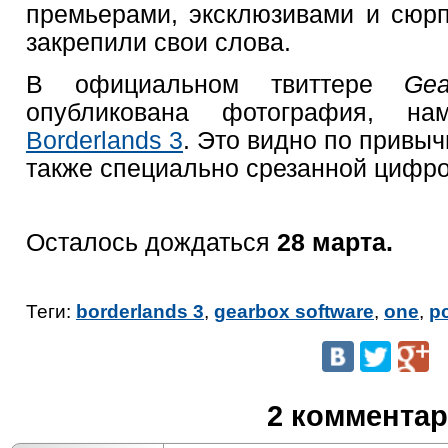
премьерами, эксклюзивами и сюрп
закрепили свои слова.
В официальном твиттере
Gea
опубликована фотография, н
Borderlands 3
. Это видно по привыч
также специально срезанной цифр
Осталось дождаться
28 марта.
Теги:
borderlands 3
,
gearbox software
,
one
,
p
2 коммента