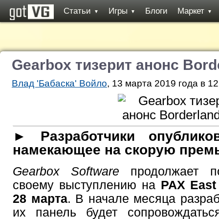
Статьи
Игры
Блоги
Маркет
▼
▼
▼
Gearbox тизерит анонс Bord
Влад 'Бабаска' Войло
, 13 марта 2019 года в 12
► Разработчики опубликов
намекающее на скорую премь
Gearbox Software
продолжает по
своему выступлению на
PAX East
28 марта
. В начале месяца разра
их панель будет сопровождатьс