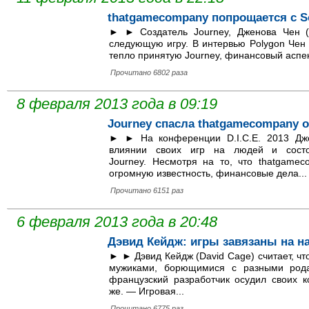
thatgamecompany попрощается с S
► ► Создатель Journey, Дженова Чен (
следующую игру. В интервью Polygon Чен
тепло принятую Journey, финансовый аспект
Прочитано 6802 раза
8 февраля 2013 года в 09:19
Journey спасла thatgamecompany о
► ► На конференции D.I.C.E. 2013 Дже
влиянии своих игр на людей и сост
Journey. Несмотря на то, что thatgamec
огромную известность, финансовые дела...
Прочитано 6151 раз
6 февраля 2013 года в 20:48
Дэвид Кейдж: игры завязаны на н
► ► Дэвид Кейдж (David Cage) считает, ч
мужиками, борющимися с разными род
французский разработчик осудил своих к
же. — Игровая...
Прочитано 6775 раз