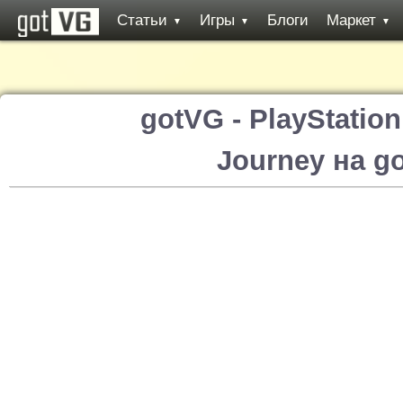
Статьи
Игры
Блоги
Маркет
▼
▼
▼
gotVG - PlayStatio
Journey на g