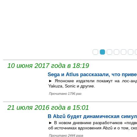
Обзор: Ghost of Tsushima
Невероятно стильный, но до безобразия вторичный экшен в антура
создателей серии inFamous.
10 июня 2017 года в 18:19
Sega и Atlus рассказали, что приве
► Японские издатели покажут на лос-ан
Yakuza, Sonic и другие.
Прочитано 1796 раз
21 июля 2016 года в 15:01
В Abzû будет динамическая симу
► В новом дневнике разработчиков «подв
об источниках вдоховения Abzû и о том, ск
Прочитано 2444 раза