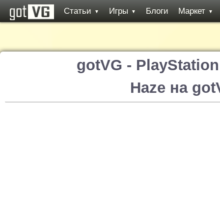
Статьи
Игры
Блоги
Маркет
▼
▼
▼
gotVG - PlayStatio
Haze на go