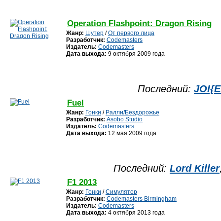
Operation Flashpoint: Dragon Rising
Жанр:
Шутер
/
От первого лица
Разработчик:
Codemasters
Издатель:
Codemasters
Дата выхода:
9 октября 2009 года
Последний:
JOI{
Fuel
Жанр:
Гонки
/
Ралли/Бездорожье
Разработчик:
Asobo Studio
Издатель:
Codemasters
Дата выхода:
12 мая 2009 года
Последний:
Lord Killer
F1 2013
Жанр:
Гонки
/
Симулятор
Разработчик:
Codemasters Birmingham
Издатель:
Codemasters
Дата выхода:
4 октября 2013 года