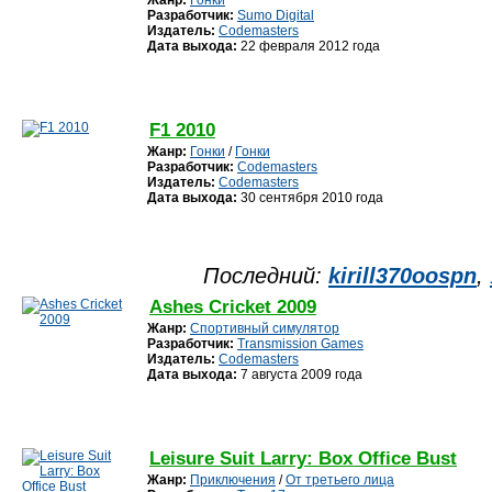
Жанр:
Гонки
Разработчик:
Sumo Digital
Издатель:
Codemasters
Дата выхода:
22 февраля 2012 года
F1 2010
Жанр:
Гонки
/
Гонки
Разработчик:
Codemasters
Издатель:
Codemasters
Дата выхода:
30 сентября 2010 года
Последний:
kirill370oospn
,
Ashes Cricket 2009
Жанр:
Спортивный симулятор
Разработчик:
Transmission Games
Издатель:
Codemasters
Дата выхода:
7 августа 2009 года
Leisure Suit Larry: Box Office Bust
Жанр:
Приключения
/
От третьего лица