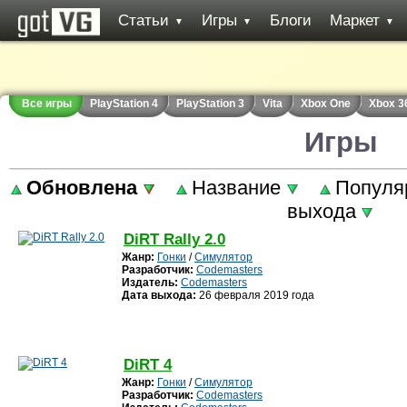
Статьи
Игры
Блоги
Маркет
▼
▼
▼
Все игры
PlayStation 4
PlayStation 3
Vita
Xbox One
Xbox 3
Игры
Обновлена
Название
Популя
выхода
DiRT Rally 2.0
Жанр:
Гонки
/
Симулятор
Разработчик:
Codemasters
Издатель:
Codemasters
Дата выхода:
26 февраля 2019 года
DiRT 4
Жанр:
Гонки
/
Симулятор
Разработчик:
Codemasters