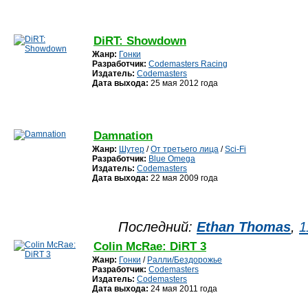
DiRT: Showdown
Жанр:
Гонки
Разработчик:
Codemasters Racing
Издатель:
Codemasters
Дата выхода:
25 мая 2012 года
Damnation
Жанр:
Шутер
/
От третьего лица
/
Sci-Fi
Разработчик:
Blue Omega
Издатель:
Codemasters
Дата выхода:
22 мая 2009 года
Последний:
Ethan Thomas
,
1
Colin McRae: DiRT 3
Жанр:
Гонки
/
Ралли/Бездорожье
Разработчик:
Codemasters
Издатель:
Codemasters
Дата выхода:
24 мая 2011 года