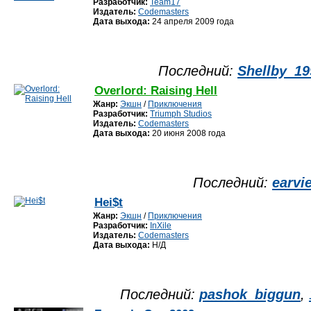
Разработчик:
Team17
Издатель:
Codemasters
Дата выхода:
24 апреля 2009 года
Последний:
Shellby_19
Overlord: Raising Hell
Жанр:
Экшн
/
Приключения
Разработчик:
Triumph Studios
Издатель:
Codemasters
Дата выхода:
20 июня 2008 года
Последний:
earvi
Hei$t
Жанр:
Экшн
/
Приключения
Разработчик:
InXile
Издатель:
Codemasters
Дата выхода:
Н/Д
Последний:
pashok_biggun
,