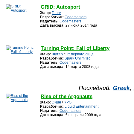
GRID: Autosport
Жанр:
Гонки
Разработчик:
Codemasters
Издатель:
Codemasters
Дата выхода:
27 июня 2014 года
Turning Point: Fall of Liberty
Жанр:
Шутер
/
От первого лица
Разработчик:
Spark Unlimited
Издатель:
Codemasters
Дата выхода:
14 марта 2008 года
Последний:
Greek
,
Rise of the Argonauts
Жанр:
Экшн
/
RPG
Разработчик:
Liquid Entertainment
Издатель:
Codemasters
Дата выхода:
6 февраля 2009 года