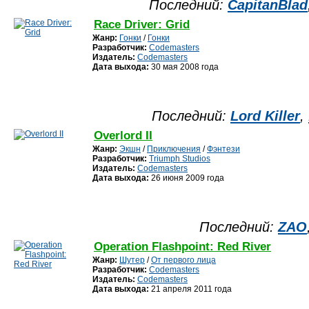
Последний:
CapitanBlad
Race Driver: Grid
Жанр:
Гонки
/
Гонки
Разработчик:
Codemasters
Издатель:
Codemasters
Дата выхода:
30 мая 2008 года
Последний:
Lord Killer
,
Overlord II
Жанр:
Экшн
/
Приключения
/
Фэнтези
Разработчик:
Triumph Studios
Издатель:
Codemasters
Дата выхода:
26 июня 2009 года
Последний:
ZAO
Operation Flashpoint: Red River
Жанр:
Шутер
/
От первого лица
Разработчик:
Codemasters
Издатель:
Codemasters
Дата выхода:
21 апреля 2011 года