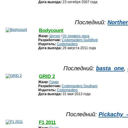
Дата выхода:
23 октября 2007 года
Последний:
Northe
Bodycount
Жанр:
Шутер
/
От первого лица
Разработчик:
Codemasters Guildford
Издатель:
Codemasters
Дата выхода:
26 августа 2011 года
Последний:
basta_one
,
GRID 2
Жанр:
Гонки
Разработчик:
Codemasters Southam
Издатель:
Codemasters
Дата выхода:
31 мая 2013 года
Последний:
Pickachy_-
F1 2011