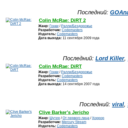
Последний:
GOAna
Colin McRae: DiRT 2
Жанр:
Гонки
/
Ралли/Бездорожье
Разработчик:
Codemasters
Издатель:
Codemasters
Дата выхода:
11 сентября 2009 года
Последний:
Lord Killer
,
Colin McRae: DiRT
Жанр:
Гонки
/
Ралли/Бездорожье
Разработчик:
Codemasters
Издатель:
Codemasters
Дата выхода:
14 сентября 2007 года
Последний:
viral
,
Clive Barker's Jericho
Жанр:
Шутер
/
От первого лица
/
Хоррор
Разработчик:
Mercury Stream
Издатель:
Codemasters