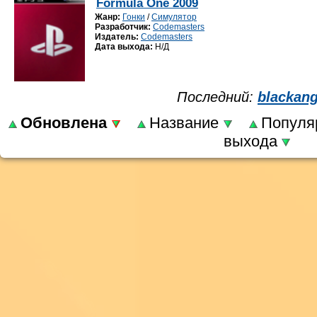
Formula One 2009
Жанр:
Гонки
/
Симулятор
Разработчик:
Codemasters
Издатель:
Codemasters
Дата выхода:
Н/Д
Последний:
blackang
Обновлена
Название
Популя
выхода